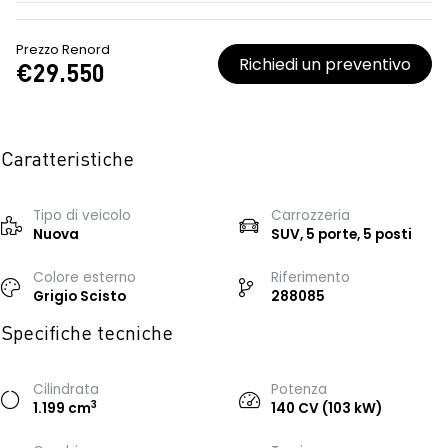
Prezzo Renord
Richiedi un preventivo
€29.550
Caratteristiche
Tipo di veicolo
Carrozzeria
Nuova
SUV, 5 porte, 5 posti
Colore esterno
Riferimento
Grigio Scisto
288085
Specifiche tecniche
Cilindrata
Potenza
3
1.199 cm
140 CV (103 kW)