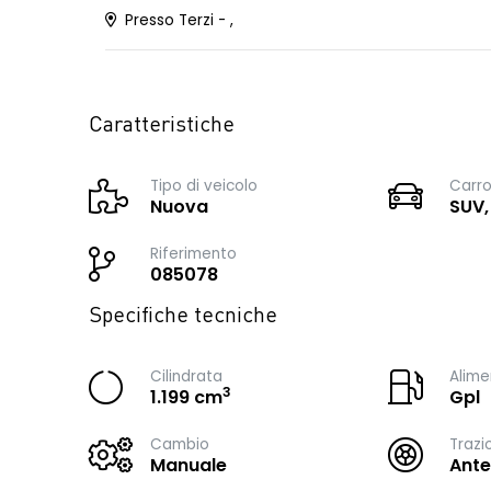
Presso Terzi - ,
Caratteristiche
Tipo di veicolo
Carro
Nuova
SUV,
Riferimento
085078
Specifiche tecniche
Cilindrata
Alime
3
1.199 cm
Gpl
Cambio
Trazi
Manuale
Ante