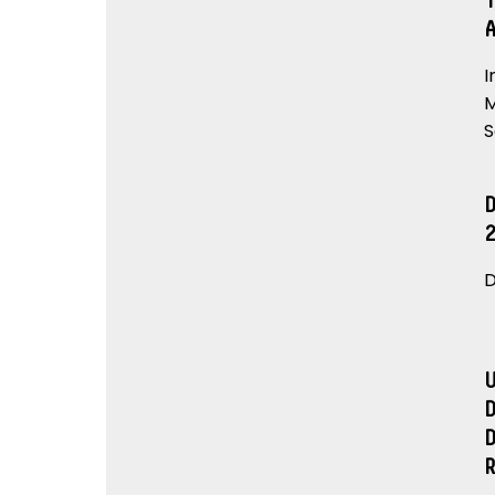
I
M
S
D