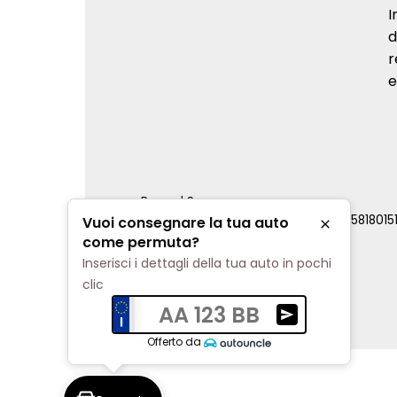
I
d
r
e
Renord S.p.a.
REA Milano 810796 | P.IVA e C.F. 0085818015
Vuoi consegnare la tua auto
Chiudi
Cookie Policy
come permuta?
Privacy Policy
Inserisci i dettagli della tua auto in pochi
Impostazioni di tracciamento
clic
AA 123 BB
Ricevi una valuta
Offerto da