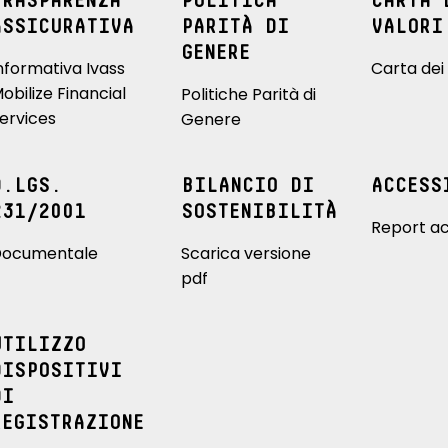
TRASPARENZA
POLITICA
CARTA 
ASSICURATIVA
PARITÀ DI
VALORI
GENERE
nformativa Ivass
Carta dei 
obilize Financial
Politiche Parità di
ervices
Genere
D.LGS.
BILANCIO DI
ACCESS
231/2001
SOSTENIBILITÀ
Report ac
ocumentale
Scarica versione
pdf
UTILIZZO
DISPOSITIVI
DI
REGISTRAZIONE