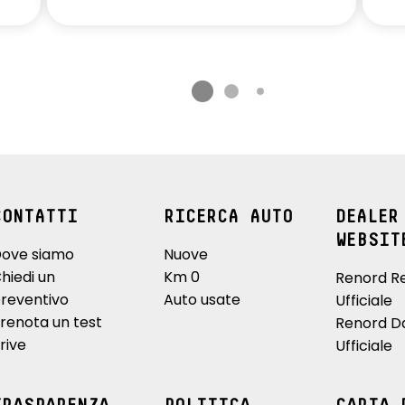
CONTATTI
RICERCA AUTO
DEALER
WEBSIT
ove siamo
Nuove
hiedi un
Km 0
Renord R
reventivo
Auto usate
Ufficiale
renota un test
Renord D
rive
Ufficiale