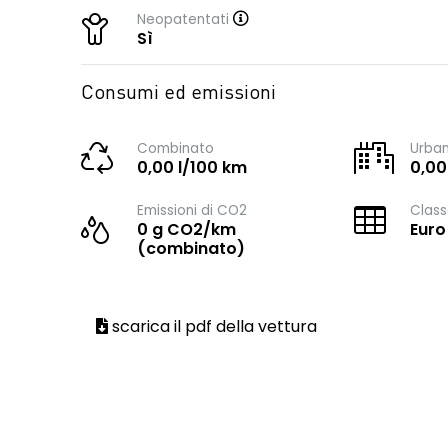
Neopatentati
Sì
Consumi ed emissioni
Combinato
Urba
0,00 l/100 km
0,00
Emissioni di CO2
Class
0 g CO2/km
Euro
(combinato)
scarica il pdf della vettura