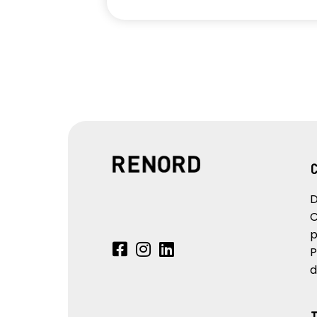
D
C
p
P
d