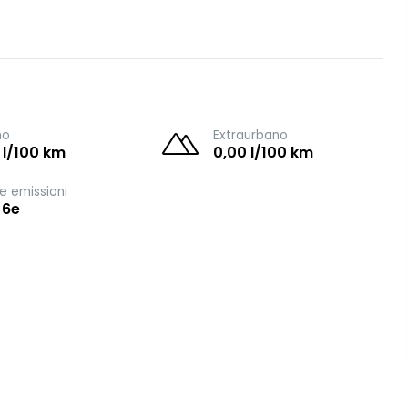
no
Extraurbano
 l/100 km
0,00 l/100 km
e emissioni
 6e