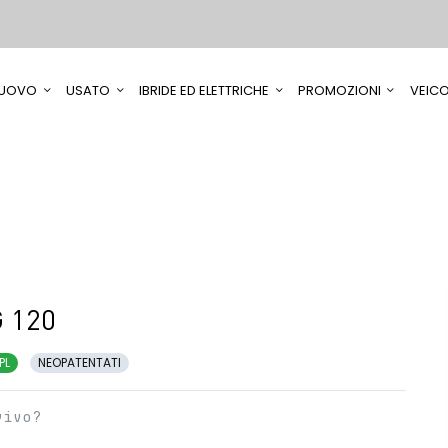
UOVO
USATO
IBRIDE ED ELETTRICHE
PROMOZIONI
VEICO
G 120
PL
NEOPATENTATI
vivo?