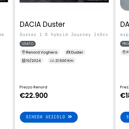
DACIA Duster
DA
me
Duster 1.6 hybrid Journey 140cv
exp
USATO
PR
Renord Voghera
Duster
P
10/2024
21.500 Km
Prezzo Renord
Prezz
€22.900
€1
SCHEDA VEICOLO