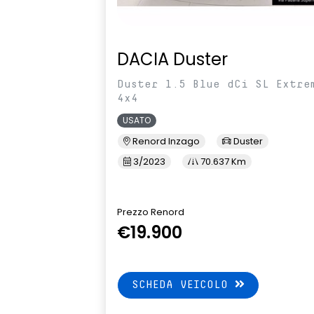
DACIA Duster
Duster 1.5 Blue dCi SL Extre
4x4
USATO
Renord Inzago
Duster
3/2023
70.637 Km
Prezzo Renord
€19.900
SCHEDA VEICOLO