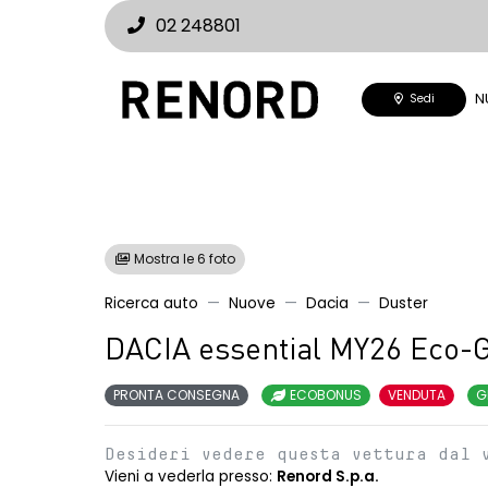
02 248801
N
Sedi
Mostra le 6 foto
Ricerca auto
Nuove
Dacia
Duster
DACIA essential MY26 Eco-
PRONTA CONSEGNA
ECOBONUS
VENDUTA
G
Desideri vedere questa vettura dal 
Vieni a vederla presso:
Renord S.p.a.