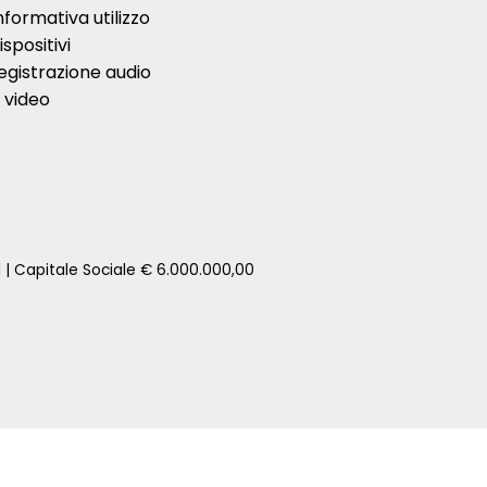
nformativa utilizzo
ispositivi
egistrazione audio
 video
1 | Capitale Sociale € 6.000.000,00
zione della tua auto senza impegno