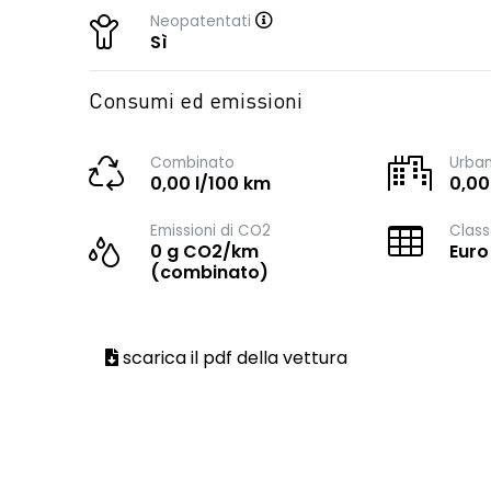
Neopatentati
Sì
Consumi ed emissioni
Combinato
Urba
0,00 l/100 km
0,00
Emissioni di CO2
Class
0 g CO2/km
Euro
(combinato)
scarica il pdf della vettura