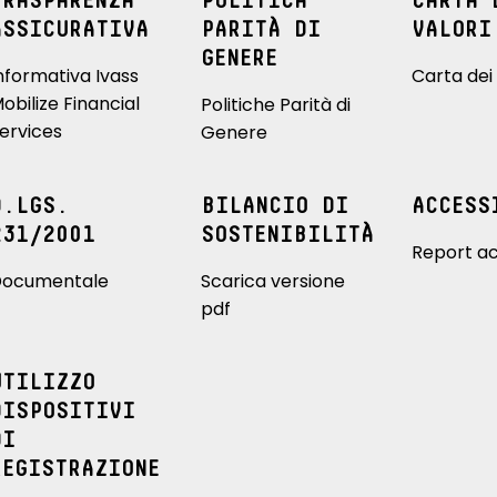
TRASPARENZA
POLITICA
CARTA 
ASSICURATIVA
PARITÀ DI
VALORI
GENERE
nformativa Ivass
Carta dei 
obilize Financial
Politiche Parità di
ervices
Genere
D.LGS.
BILANCIO DI
ACCESS
231/2001
SOSTENIBILITÀ
Report ac
ocumentale
Scarica versione
pdf
UTILIZZO
DISPOSITIVI
DI
REGISTRAZIONE