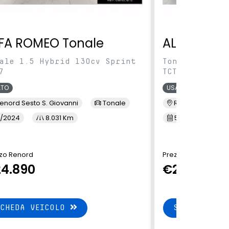
FA ROMEO Tonale
ALFA ROME
ale 1.5 Hybrid 130cv Sprint
Tonale 1.5 Hy
7
TCT7
ATO
USATO
enord Sesto S. Giovanni
Tonale
Renord Baranza
/2024
8.031 Km
5/2024
1
zo Renord
Prezzo Renord
4.890
€24.890
SCHEDA VEICOLO
SCHEDA VEI