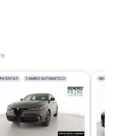
TI
PATENTATI
CAMBIO AUTOMATICO
NEOPATENTATI
C