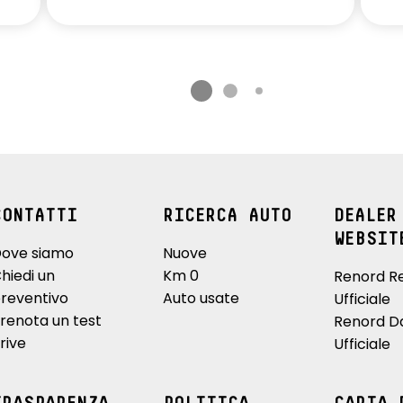
CONTATTI
RICERCA AUTO
DEALER
WEBSIT
ove siamo
Nuove
hiedi un
Km 0
Renord R
reventivo
Auto usate
Ufficiale
renota un test
Renord D
rive
Ufficiale