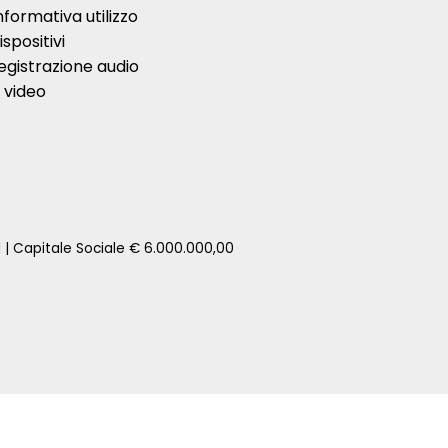
nformativa utilizzo
ispositivi
egistrazione audio
 video
1 | Capitale Sociale € 6.000.000,00
zione della tua auto senza impegno