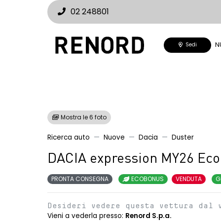
02 248801
N
Sedi
Mostra le 6 foto
Ricerca auto
Nuove
Dacia
Duster
DACIA expression MY26 Eco
PRONTA CONSEGNA
ECOBONUS
VENDUTA
G
Desideri vedere questa vettura dal 
Vieni a vederla presso:
Renord S.p.a.