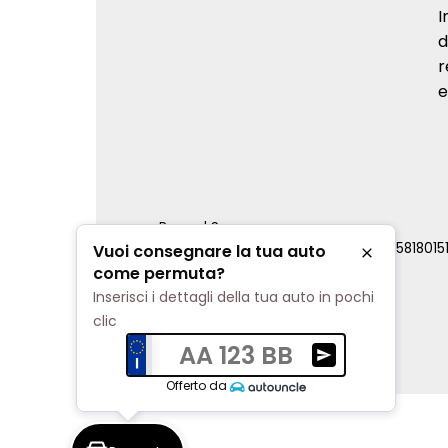
I
d
r
e
Renord S.p.a.
REA Milano 810796 | P.IVA e C.F. 0085818015
Vuoi consegnare la tua auto
Chiudi
Cookie Policy
come permuta?
Privacy Policy
Inserisci i dettagli della tua auto in pochi
Impostazioni di tracciamento
clic
AA 123 BB
Ricevi una valuta
Offerto da