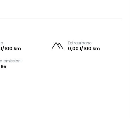
no
Extraurbano
 l/100 km
0,00 l/100 km
e emissioni
 6e