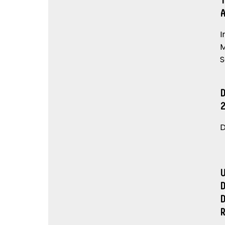
I
M
S
D