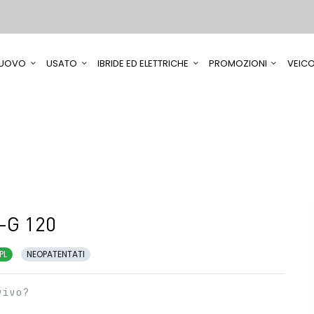
UOVO
USATO
IBRIDE ED ELETTRICHE
PROMOZIONI
VEICO
-G 120
PL
NEOPATENTATI
vivo?