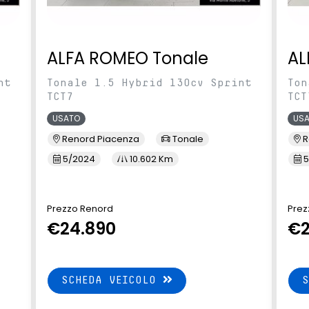
ALFA ROMEO Tonale
AL
nt
Tonale 1.5 Hybrid 130cv Sprint
Ton
TCT7
TCT
USATO
US
Renord Piacenza
Tonale
R
5/2024
10.602 Km
5
Prezzo Renord
Prez
€24.890
€2
SCHEDA VEICOLO