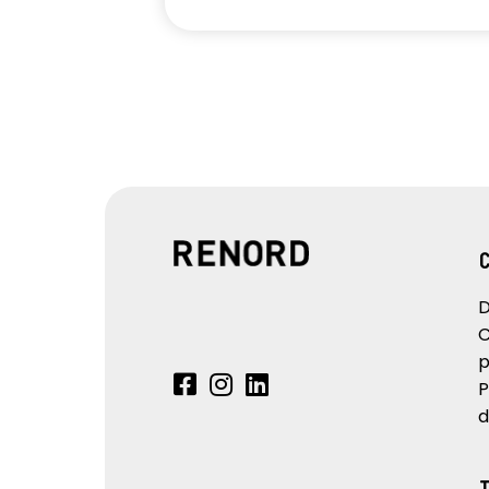
D
C
p
P
d