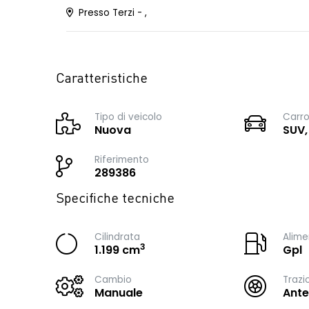
Presso Terzi - ,
Caratteristiche
Tipo di veicolo
Carro
Nuova
SUV,
Riferimento
289386
Specifiche tecniche
Cilindrata
Alime
3
1.199 cm
Gpl
Cambio
Trazi
Manuale
Ante