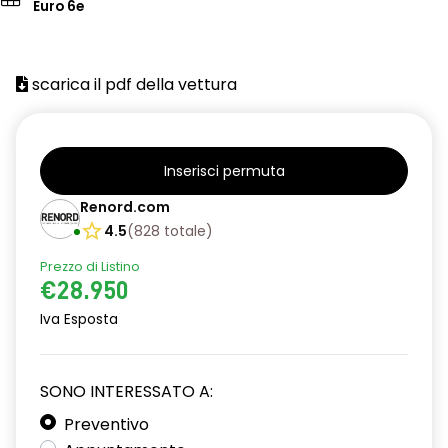
Euro 6e
scarica il pdf della vettura
Inserisci permuta
Renord.com
4.5
(
828
totale
)
Prezzo di Listino
€28.950
Iva Esposta
SONO INTERESSATO A:
Preventivo