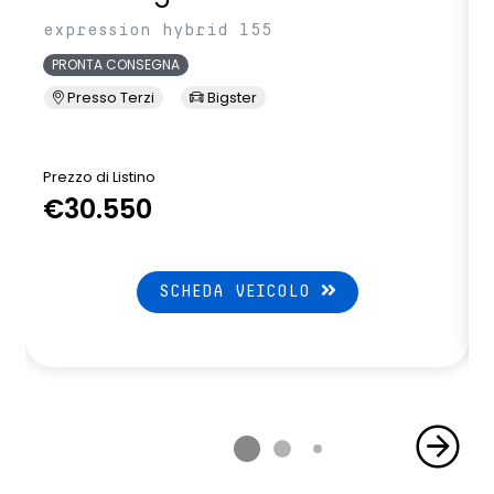
expression hybrid 155
PRONTA CONSEGNA
Presso Terzi
Bigster
Prezzo di Listino
P
€30.550
SCHEDA VEICOLO