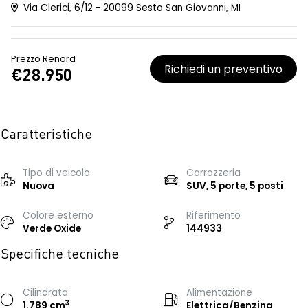
Via Clerici, 6/12 - 20099 Sesto San Giovanni, MI
Prezzo Renord
Richiedi un preventivo
€28.950
Caratteristiche
Tipo di veicolo
Carrozzeria
Nuova
SUV, 5 porte, 5 posti
Colore esterno
Riferimento
Verde Oxide
144933
Specifiche tecniche
Cilindrata
Alimentazione
3
1.789 cm
Elettrica/Benzina