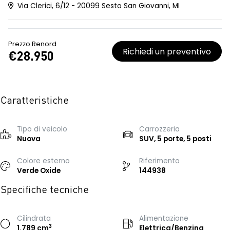
Via Clerici, 6/12 - 20099 Sesto San Giovanni, MI
Prezzo Renord
Richiedi un preventivo
€28.950
Caratteristiche
Tipo di veicolo
Carrozzeria
Nuova
SUV, 5 porte, 5 posti
Colore esterno
Riferimento
Verde Oxide
144938
Specifiche tecniche
Cilindrata
Alimentazione
3
1.789 cm
Elettrica/Benzina