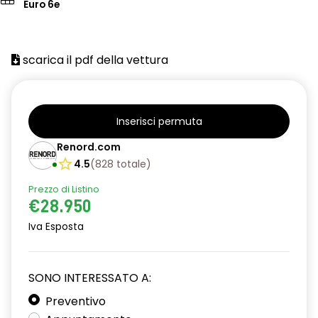
Euro 6e
scarica il pdf della vettura
Inserisci permuta
Renord.com
4.5
(
828
totale
)
Prezzo di Listino
€28.950
Iva Esposta
SONO INTERESSATO A:
Preventivo