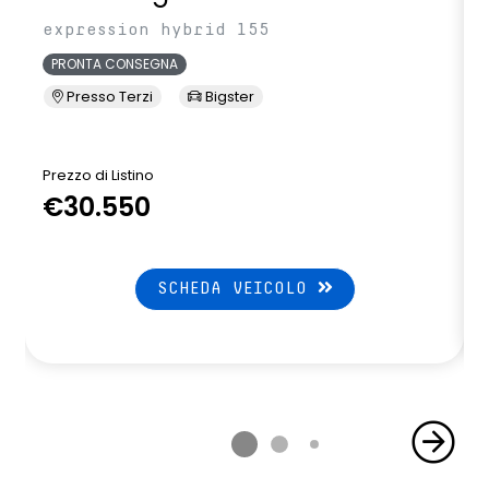
expression hybrid 155
PRONTA CONSEGNA
Presso Terzi
Bigster
Prezzo di Listino
P
€30.550
SCHEDA VEICOLO