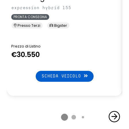
expression hybrid 155
PRONTA CONSEGNA
Presso Terzi
Bigster
Prezzo di Listino
P
€30.550
SCHEDA VEICOLO