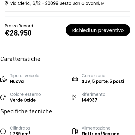
Via Clerici, 6/12 - 20099 Sesto San Giovanni, MI
Prezzo Renord
Richiedi un preventivo
€28.950
Caratteristiche
Tipo di veicolo
Carrozzeria
Nuova
SUV, 5 porte, 5 posti
Colore esterno
Riferimento
Verde Oxide
144937
Specifiche tecniche
Cilindrata
Alimentazione
3
1.789 cm
Elettrica/Benzina