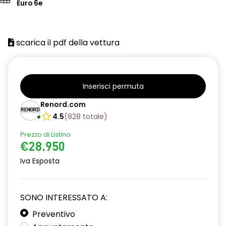
Euro 6e
scarica il pdf della vettura
Inserisci permuta
Renord.com
4.5
(
828
totale
)
Prezzo di Listino
€28.950
Iva Esposta
SONO INTERESSATO A:
Preventivo