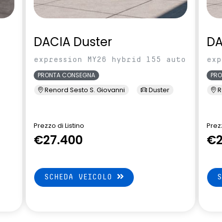
DACIA Duster
DA
expression MY26 hybrid 155 auto
exp
PRONTA CONSEGNA
PR
Renord Sesto S. Giovanni
Duster
R
Prezzo di Listino
Prezz
€27.400
€2
SCHEDA VEICOLO