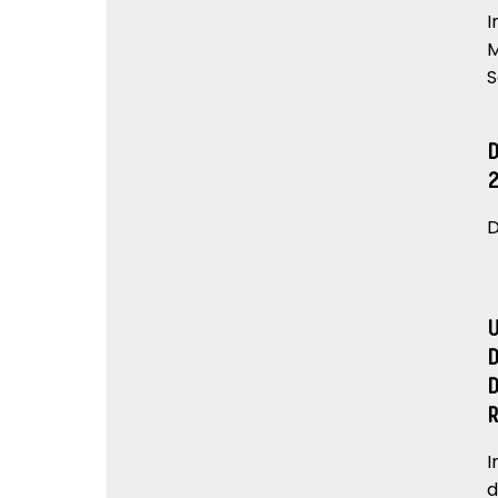
I
M
S
D
I
d