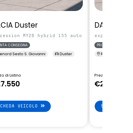
CIA Duster
DACIA Dus
ression MY26 hybrid 155 auto
expression MY
ONTA CONSEGNA
PRONTA CONSEGNA
enord Sesto S. Giovanni
Duster
Renord Sesto S. 
o di Listino
Prezzo di Listino
7.550
€27.550
SCHEDA VEICOLO
SCHEDA VEI