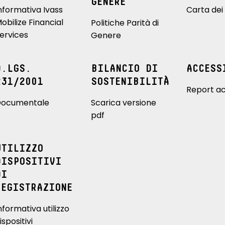
GENERE
nformativa Ivass
Carta dei 
obilize Financial
Politiche Parità di
ervices
Genere
D.LGS.
BILANCIO DI
ACCESS
231/2001
SOSTENIBILITÀ
Report ac
ocumentale
Scarica versione
pdf
UTILIZZO
DISPOSITIVI
DI
REGISTRAZIONE
nformativa utilizzo
ispositivi