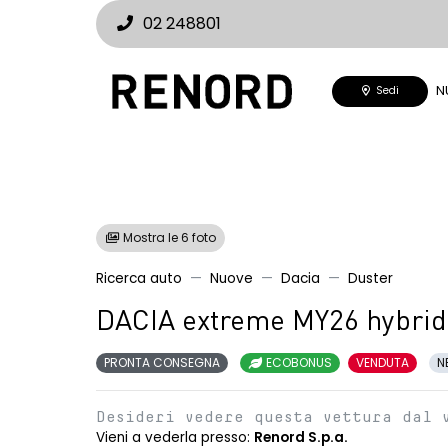
02 248801
N
Sedi
Mostra le 6 foto
Ricerca auto
Nuove
Dacia
Duster
DACIA extreme MY26 hybrid
PRONTA CONSEGNA
ECOBONUS
VENDUTA
N
Desideri vedere questa vettura dal 
Vieni a vederla presso:
Renord S.p.a.