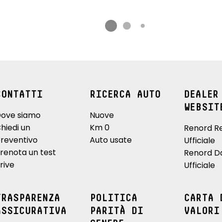
CONTATTI
RICERCA AUTO
DEALER
WEBSIT
ove siamo
Nuove
hiedi un
Km 0
Renord R
reventivo
Auto usate
Ufficiale
renota un test
Renord D
rive
Ufficiale
TRASPARENZA
POLITICA
CARTA 
ASSICURATIVA
PARITÀ DI
VALORI