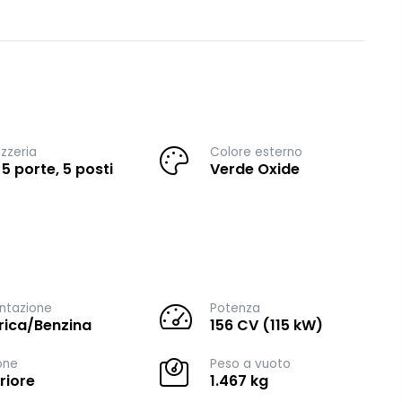
zzeria
Colore esterno
 5 porte, 5 posti
Verde Oxide
ntazione
Potenza
trica/Benzina
156 CV (115 kW)
one
Peso a vuoto
riore
1.467 kg