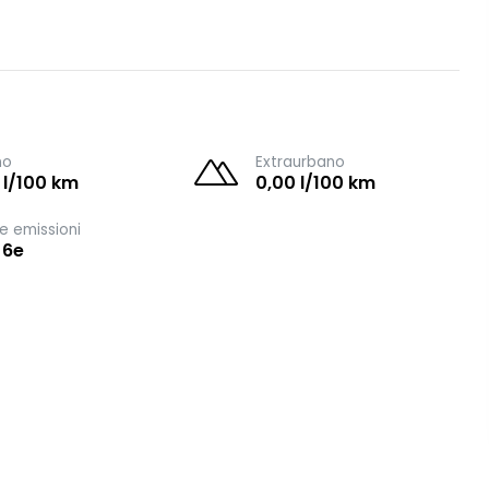
no
Extraurbano
 l/100 km
0,00 l/100 km
e emissioni
 6e