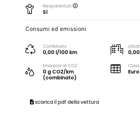
Neopatentati
Sì
Consumi ed emissioni
Combinato
Urba
0,00 l/100 km
0,00
Emissioni di CO2
Class
0 g CO2/km
Euro
(combinato)
scarica il pdf della vettura