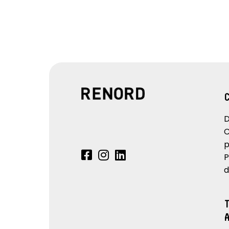
D
C
p
P
d