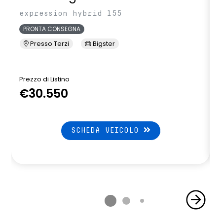
expression hybrid 155
PRONTA CONSEGNA
Presso Terzi
Bigster
Prezzo di Listino
P
€30.550
SCHEDA VEICOLO