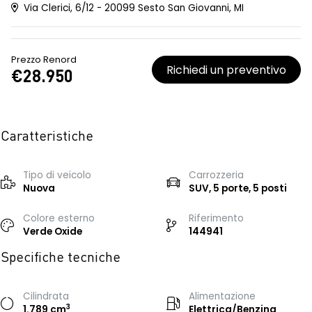
Via Clerici, 6/12 - 20099 Sesto San Giovanni, MI
Prezzo Renord
Richiedi un preventivo
€28.950
Caratteristiche
Tipo di veicolo
Carrozzeria
Nuova
SUV, 5 porte, 5 posti
Colore esterno
Riferimento
Verde Oxide
144941
Specifiche tecniche
Cilindrata
Alimentazione
3
1.789 cm
Elettrica/Benzina