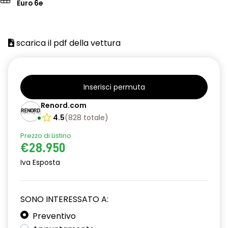
Euro 6e
scarica il pdf della vettura
Inserisci permuta
Renord.com
4.5
(
828
totale
)
Prezzo di Listino
€28.950
Iva Esposta
SONO INTERESSATO A:
Preventivo