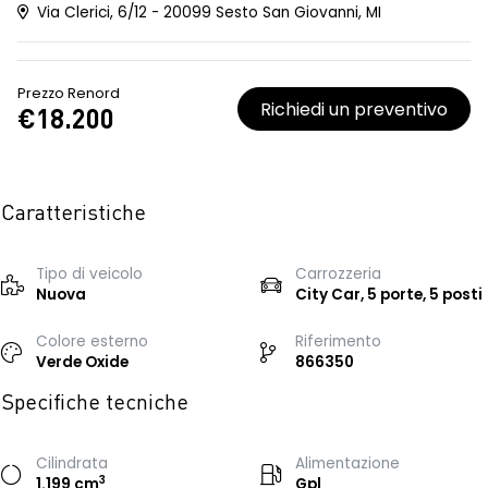
Via Clerici, 6/12 - 20099 Sesto San Giovanni, MI
Prezzo Renord
Richiedi un preventivo
€18.200
Caratteristiche
Tipo di veicolo
Carrozzeria
Nuova
City Car, 5 porte, 5 posti
Colore esterno
Riferimento
Verde Oxide
866350
Specifiche tecniche
Cilindrata
Alimentazione
3
1.199 cm
Gpl