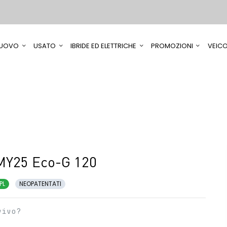
UOVO
USATO
IBRIDE ED ELETTRICHE
PROMOZIONI
VEICO
MY25 Eco-G 120
PL
NEOPATENTATI
vivo?