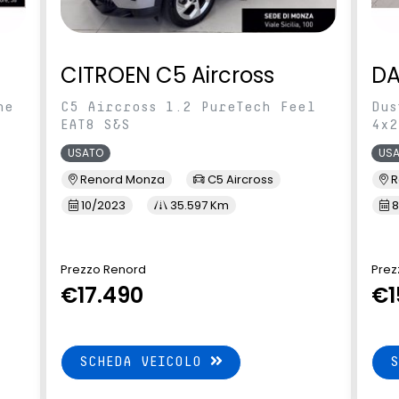
CITROEN C5 Aircross
DA
ne
C5 Aircross 1.2 PureTech Feel
Dus
EAT8 S&S
4x2
USATO
US
Renord Monza
C5 Aircross
R
10/2023
35.597 Km
8
Prezzo Renord
Prez
€17.490
€1
SCHEDA VEICOLO