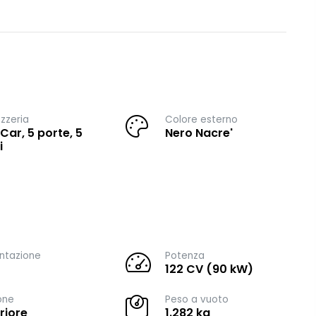
zzeria
Colore esterno
 Car, 5 porte, 5
Nero Nacre'
i
ntazione
Potenza
122 CV (90 kW)
one
Peso a vuoto
riore
1.282 kg