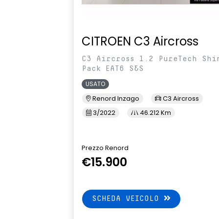
CITROEN C3 Aircross
C3 Aircross 1.2 PureTech Shi
Pack EAT6 S&S
USATO
Renord Inzago
C3 Aircross
3/2022
46.212 Km
Prezzo Renord
€15.900
SCHEDA VEICOLO