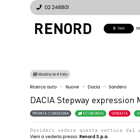
02 248801
N
Sedi
Mostra le 4 foto
Ricerca auto
Nuove
Dacia
Sandero
DACIA Stepway expression 
PRONTA CONSEGNA
ECOBONUS
VENDUTA
G
Desideri vedere questa vettura dal 
Vieni a vederla presso:
Renord S.p.a.