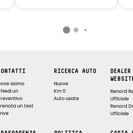
CONTATTI
RICERCA AUTO
DEALER
WEBSIT
ove siamo
Nuove
hiedi un
Km 0
Renord R
reventivo
Auto usate
Ufficiale
renota un test
Renord D
rive
Ufficiale