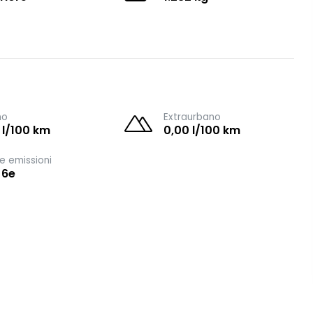
no
Extraurbano
 l/100 km
0,00 l/100 km
e emissioni
 6e