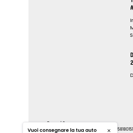
I
M
S
D
Renord S.p.a.
REA Milano 810796 | P.IVA e C.F. 0085818015
Vuoi consegnare la tua auto