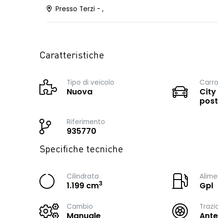
Presso Terzi - ,
Caratteristiche
Tipo di veicolo
Carro
Nuova
City
post
Riferimento
935770
Specifiche tecniche
Cilindrata
Alime
3
1.199 cm
Gpl
Cambio
Trazi
Manuale
Ante