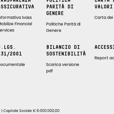
TRASPARENZA
POLITICA
CARTA 
ASSICURATIVA
PARITÀ DI
VALORI
GENERE
nformativa Ivass
Carta dei 
obilize Financial
Politiche Parità di
ervices
Genere
D.LGS.
BILANCIO DI
ACCESS
231/2001
SOSTENIBILITÀ
Report ac
ocumentale
Scarica versione
pdf
1 | Capitale Sociale € 6.000.000,00