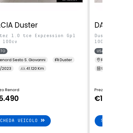
CIA Duster
DACIA Dus
ter 1.0 tce Expression Gpl
Duster 1.0 tc
 100cv
100cv
ATO
USATO
enord Sesto S. Giovanni
Duster
Renord Sesto S. 
/2023
41.120 Km
9/2023
4
zo Renord
Prezzo Renord
5.490
€15.900
SCHEDA VEICOLO
SCHEDA VEI