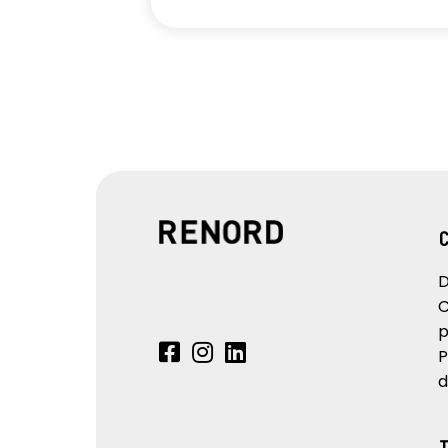
D
C
p
P
d