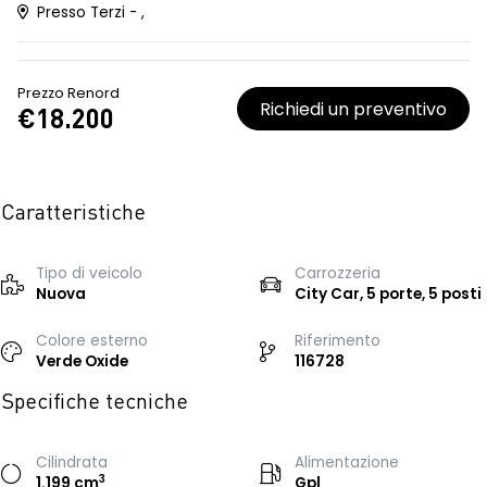
Presso Terzi - ,
Prezzo Renord
Richiedi un preventivo
€18.200
Caratteristiche
Tipo di veicolo
Carrozzeria
Nuova
City Car, 5 porte, 5 posti
Colore esterno
Riferimento
Verde Oxide
116728
Specifiche tecniche
Cilindrata
Alimentazione
3
1.199 cm
Gpl