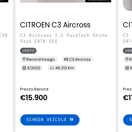
CITROEN C3 Aircross
CI
CS6
C3 Aircross 1.2 PureTech Shine
C5 
Pack EAT6 S&S
EAT
USATO
US
Renord Inzago
C3 Aircross
R
3/2022
46.212 Km
1
Prezzo Renord
Prez
€15.900
€1
SCHEDA VEICOLO