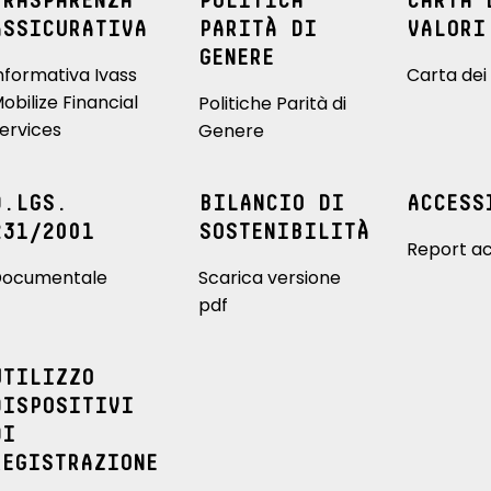
TRASPARENZA
POLITICA
CARTA 
ASSICURATIVA
PARITÀ DI
VALORI
GENERE
nformativa Ivass
Carta dei 
obilize Financial
Politiche Parità di
ervices
Genere
D.LGS.
BILANCIO DI
ACCESS
231/2001
SOSTENIBILITÀ
Report ac
ocumentale
Scarica versione
pdf
UTILIZZO
DISPOSITIVI
DI
REGISTRAZIONE