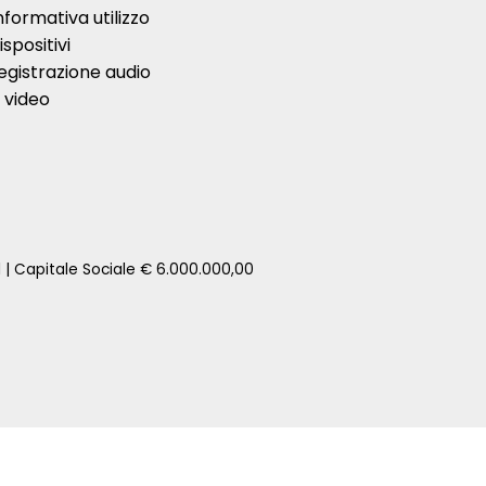
nformativa utilizzo
ispositivi
egistrazione audio
 video
1 | Capitale Sociale € 6.000.000,00
zione della tua auto senza impegno