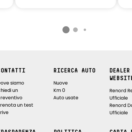
CONTATTI
RICERCA AUTO
DEALER
WEBSIT
ove siamo
Nuove
hiedi un
Km 0
Renord R
reventivo
Auto usate
Ufficiale
renota un test
Renord D
rive
Ufficiale