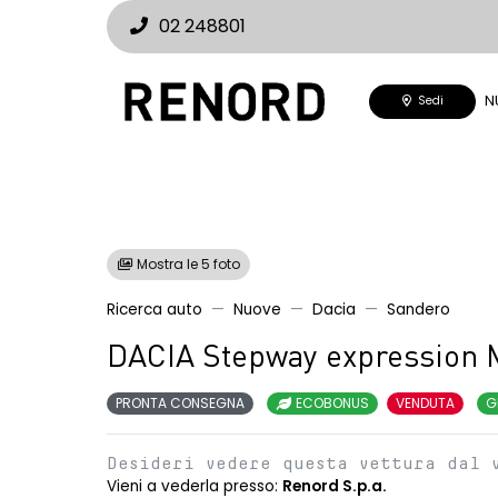
02 248801
N
Sedi
Mostra le 5 foto
Ricerca auto
Nuove
Dacia
Sandero
DACIA Stepway expression 
PRONTA CONSEGNA
ECOBONUS
VENDUTA
G
Desideri vedere questa vettura dal 
Vieni a vederla presso:
Renord S.p.a.