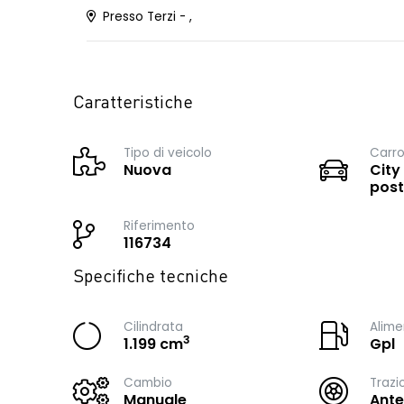
Presso Terzi - ,
Caratteristiche
Tipo di veicolo
Carro
Nuova
City
post
Riferimento
116734
Specifiche tecniche
Cilindrata
Alime
3
1.199 cm
Gpl
Cambio
Trazi
Manuale
Ante