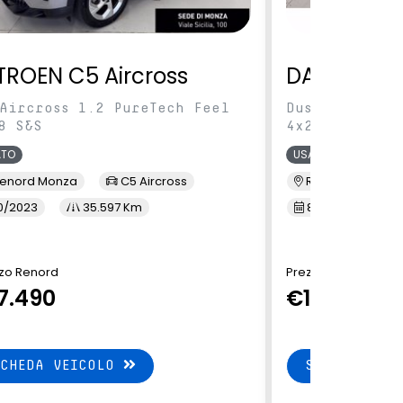
TROEN C5 Aircross
DACIA Dus
Aircross 1.2 PureTech Feel
Duster 1.0 tc
8 S&S
4x2 100cv
ATO
USATO
enord Monza
C5 Aircross
Renord Sesto S. 
0/2023
35.597 Km
8/2023
41
zo Renord
Prezzo Renord
7.490
€15.490
SCHEDA VEICOLO
SCHEDA VEI