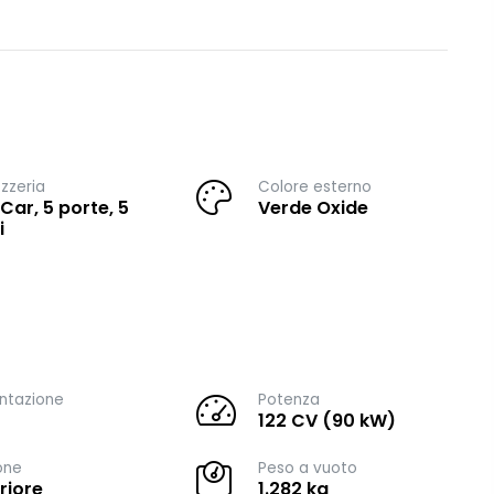
zzeria
Colore esterno
 Car, 5 porte, 5
Verde Oxide
i
ntazione
Potenza
122 CV (90 kW)
one
Peso a vuoto
riore
1.282 kg