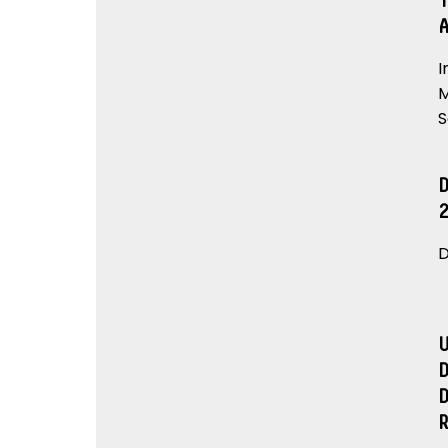
I
M
S
D