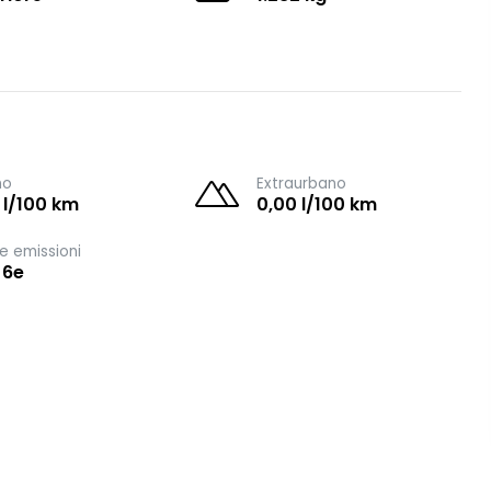
no
Extraurbano
 l/100 km
0,00 l/100 km
e emissioni
 6e