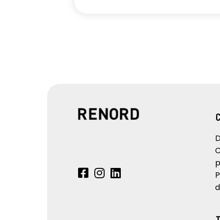
D
C
p
P
d