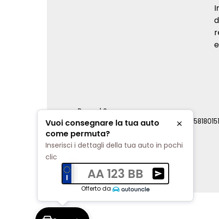
I
d
r
e
Renord S.p.a.
REA Milano 810796 | P.IVA e C.F. 0085818015
Vuoi consegnare la tua auto
Chiudi
Cookie Policy
come permuta?
Privacy Policy
Inserisci i dettagli della tua auto in pochi
Impostazioni di tracciamento
clic
AA 123 BB
Ricevi una valuta
Offerto da