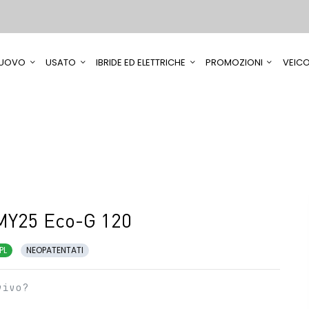
UOVO
USATO
IBRIDE ED ELETTRICHE
PROMOZIONI
VEICO
MY25 Eco-G 120
PL
NEOPATENTATI
vivo?