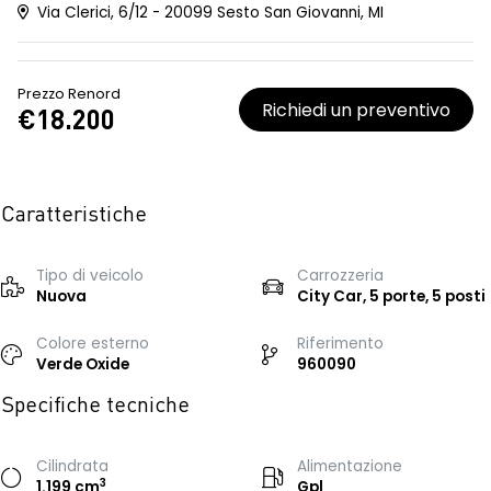
Via Clerici, 6/12 - 20099 Sesto San Giovanni, MI
Prezzo Renord
Richiedi un preventivo
€18.200
Caratteristiche
Tipo di veicolo
Carrozzeria
Nuova
City Car, 5 porte, 5 posti
Colore esterno
Riferimento
Verde Oxide
960090
Specifiche tecniche
Cilindrata
Alimentazione
3
1.199 cm
Gpl