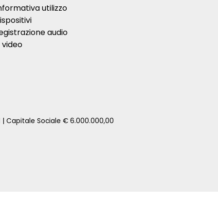
nformativa utilizzo
ispositivi
egistrazione audio
 video
1 | Capitale Sociale € 6.000.000,00
zione della tua auto senza impegno