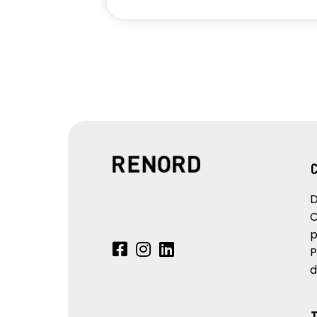
D
C
p
P
d