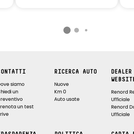
CONTATTI
RICERCA AUTO
DEALER
WEBSIT
ove siamo
Nuove
hiedi un
Km 0
Renord R
reventivo
Auto usate
Ufficiale
renota un test
Renord D
rive
Ufficiale