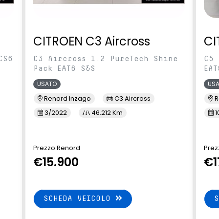
CITROEN C3 Aircross
CI
CS6
C3 Aircross 1.2 PureTech Shine
C5 
Pack EAT6 S&S
EAT
USATO
US
Renord Inzago
C3 Aircross
R
3/2022
46.212 Km
1
Prezzo Renord
Prez
€15.900
€1
SCHEDA VEICOLO