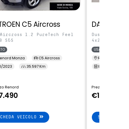
TROEN C5 Aircross
DACIA Dus
Aircross 1.2 PureTech Feel
Duster 1.0 tc
8 S&S
4x2 100cv
ATO
USATO
enord Monza
C5 Aircross
Renord Sesto S. 
0/2023
35.597 Km
8/2023
41
zo Renord
Prezzo Renord
7.490
€15.490
SCHEDA VEICOLO
SCHEDA VEI