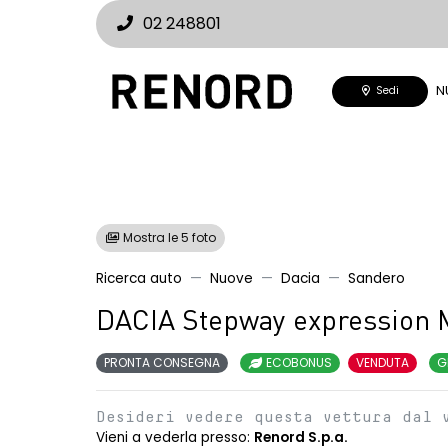
02 248801
N
Sedi
Mostra le 5 foto
Ricerca auto
Nuove
Dacia
Sandero
DACIA Stepway expression 
PRONTA CONSEGNA
ECOBONUS
VENDUTA
G
Desideri vedere questa vettura dal 
Vieni a vederla presso:
Renord S.p.a.