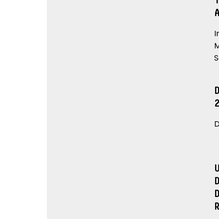
I
M
S
D