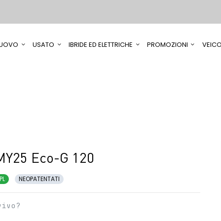
UOVO
USATO
IBRIDE ED ELETTRICHE
PROMOZIONI
VEICO
MY25 Eco-G 120
PL
NEOPATENTATI
vivo?