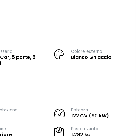
zzeria
Colore esterno
 Car, 5 porte, 5
Bianco Ghiaccio
i
ntazione
Potenza
122 CV (90 kW)
one
Peso a vuoto
riore
1.282 kg