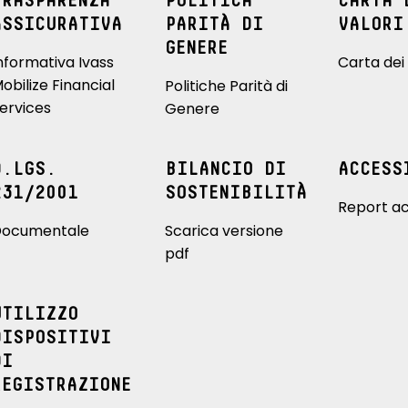
TRASPARENZA
POLITICA
CARTA 
ASSICURATIVA
PARITÀ DI
VALORI
GENERE
nformativa Ivass
Carta dei 
obilize Financial
Politiche Parità di
ervices
Genere
D.LGS.
BILANCIO DI
ACCESS
231/2001
SOSTENIBILITÀ
Report ac
ocumentale
Scarica versione
pdf
UTILIZZO
DISPOSITIVI
DI
REGISTRAZIONE