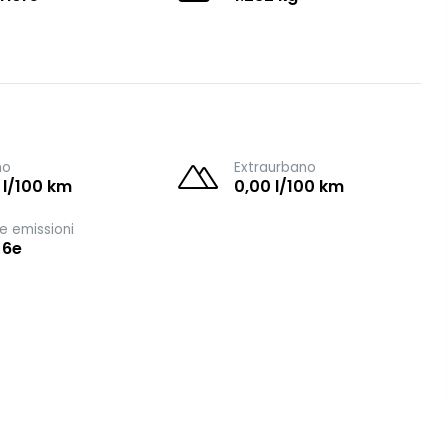
no
Extraurbano
 l/100 km
0,00 l/100 km
e emissioni
 6e