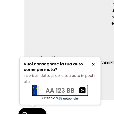
I
d
r
e
Renord S.p.a.
REA Milano 810796 | P.IVA e C.F. 0085818015
Vuoi consegnare la tua auto
Chiudi
Cookie Policy
come permuta?
Privacy Policy
Inserisci i dettagli della tua auto in pochi
Impostazioni di tracciamento
clic
AA 123 BB
Ricevi una valuta
Offerto da