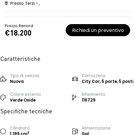
Presso Terzi - ,
Prezzo Renord
Richiedi un preventivo
€18.200
Caratteristiche
Tipo di veicolo
Carrozzeria
Nuova
City Car, 5 porte, 5 posti
Colore esterno
Riferimento
Verde Oxide
116729
Specifiche tecniche
Cilindrata
Alimentazione
3
1.199 cm
Gpl