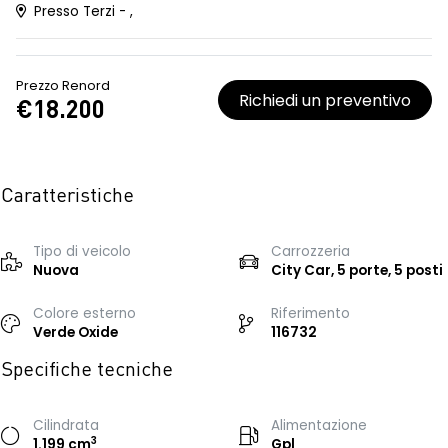
Presso Terzi - ,
Prezzo Renord
Richiedi un preventivo
€18.200
Caratteristiche
Tipo di veicolo
Carrozzeria
Nuova
City Car, 5 porte, 5 posti
Colore esterno
Riferimento
Verde Oxide
116732
Specifiche tecniche
Cilindrata
Alimentazione
3
1.199 cm
Gpl