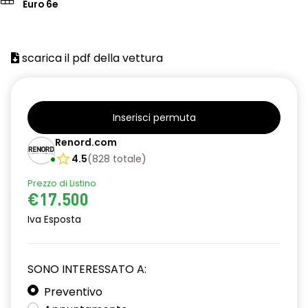
Euro 6e
scarica il pdf della vettura
Inserisci permuta
Renord.com
4.5
(
828
totale
)
Prezzo di Listino
€17.500
Iva Esposta
SONO INTERESSATO A:
Preventivo