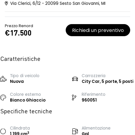
Via Clerici, 6/12 - 20099 Sesto San Giovanni, MI
Prezzo Renord
Richiedi un preventivo
€17.500
Caratteristiche
Tipo di veicolo
Carrozzeria
Nuova
City Car, 5 porte, 5 posti
Colore esterno
Riferimento
Bianco Ghiaccio
960051
Specifiche tecniche
Cilindrata
Alimentazione
3
1.199 cm
Gpl