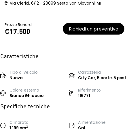
Via Clerici, 6/12 - 20099 Sesto San Giovanni, MI
Prezzo Renord
Richiedi un preventivo
€17.500
Caratteristiche
Tipo di veicolo
Carrozzeria
Nuova
City Car, 5 porte, 5 posti
Colore esterno
Riferimento
Bianco Ghiaccio
116771
Specifiche tecniche
Cilindrata
Alimentazione
3
1.199 cm
Gpl