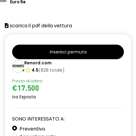
Euro 6e
scarica il pdf della vettura
Inserisci permuta
Renord.com
4.5
(
828
totale
)
Prezzo di Listino
€17.500
Iva Esposta
SONO INTERESSATO A:
Preventivo