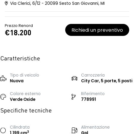
Via Clerici, 6/12 - 20099 Sesto San Giovanni, MI
Prezzo Renord
Richiedi un preventivo
€18.200
Caratteristiche
Tipo di veicolo
Carrozzeria
Nuova
City Car, 5 porte, 5 posti
Colore esterno
Riferimento
Verde Oxide
778991
Specifiche tecniche
Cilindrata
Alimentazione
3
1.199 cm
Gpl