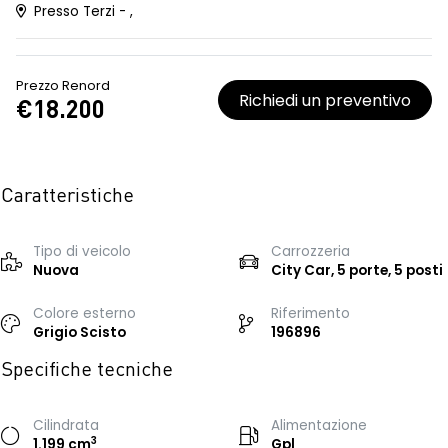
Presso Terzi - ,
Prezzo Renord
Richiedi un preventivo
€18.200
Caratteristiche
Tipo di veicolo
Carrozzeria
Nuova
City Car, 5 porte, 5 posti
Colore esterno
Riferimento
Grigio Scisto
196896
Specifiche tecniche
Cilindrata
Alimentazione
3
1.199 cm
Gpl