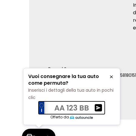
I
d
r
e
Renord S.p.a.
REA Milano 810796 | P.IVA e C.F. 0085818015
Vuoi consegnare la tua auto
Chiudi
Cookie Policy
come permuta?
Privacy Policy
Inserisci i dettagli della tua auto in pochi
Impostazioni di tracciamento
clic
AA 123 BB
Ricevi una valuta
Offerto da