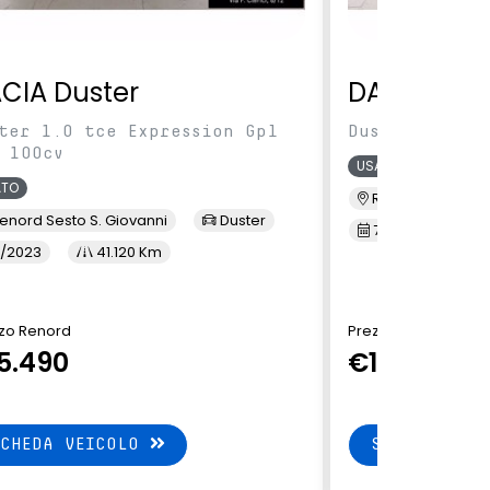
CIA Duster
DACIA Dus
ter 1.0 tce Expression Gpl
Duster 1.0 TC
 100cv
USATO
ATO
Renord MI Selva
enord Sesto S. Giovanni
Duster
7/2023
3
/2023
41.120 Km
zo Renord
Prezzo Renord
5.490
€14.900
SCHEDA VEICOLO
SCHEDA VEI