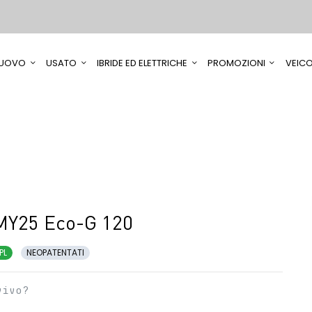
UOVO
USATO
IBRIDE ED ELETTRICHE
PROMOZIONI
VEICO
MY25 Eco-G 120
PL
NEOPATENTATI
vivo?