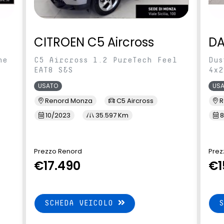
CITROEN C5 Aircross
DA
ne
C5 Aircross 1.2 PureTech Feel
Dus
EAT8 S&S
4x2
USATO
US
Renord Monza
C5 Aircross
R
10/2023
35.597 Km
8
Prezzo Renord
Prez
€17.490
€1
SCHEDA VEICOLO