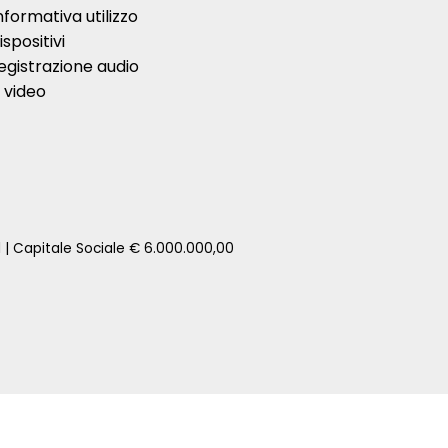
nformativa utilizzo
ispositivi
egistrazione audio
 video
1 | Capitale Sociale € 6.000.000,00
zione della tua auto senza impegno