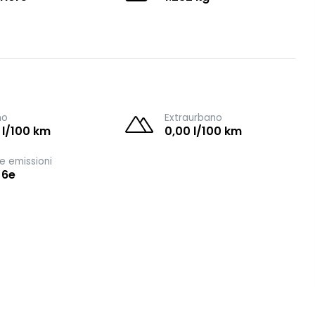
no
Extraurbano
 l/100 km
0,00 l/100 km
e emissioni
 6e