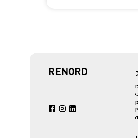
D
C
p
P
d