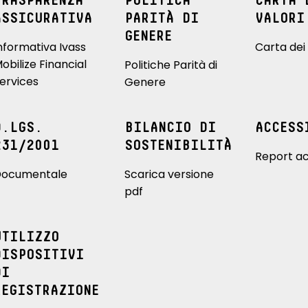
TRASPARENZA
POLITICA
CARTA 
ASSICURATIVA
PARITÀ DI
VALORI
GENERE
nformativa Ivass
Carta dei 
obilize Financial
Politiche Parità di
ervices
Genere
D.LGS.
BILANCIO DI
ACCESS
231/2001
SOSTENIBILITÀ
Report ac
ocumentale
Scarica versione
pdf
UTILIZZO
DISPOSITIVI
DI
REGISTRAZIONE