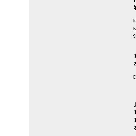
I
M
S
D