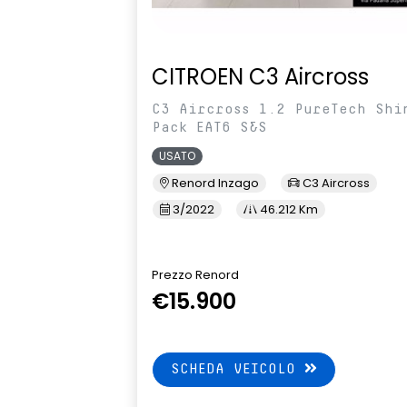
CITROEN C3 Aircross
C3 Aircross 1.2 PureTech Shi
Pack EAT6 S&S
USATO
Renord Inzago
C3 Aircross
3/2022
46.212 Km
Prezzo Renord
€15.900
SCHEDA VEICOLO