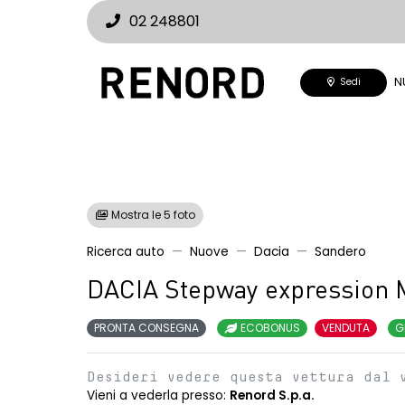
02 248801
N
Sedi
Mostra le 5 foto
Ricerca auto
Nuove
Dacia
Sandero
DACIA Stepway expression 
PRONTA CONSEGNA
ECOBONUS
VENDUTA
G
Desideri vedere questa vettura dal 
Vieni a vederla presso:
Renord S.p.a.