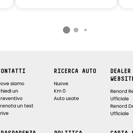
CONTATTI
RICERCA AUTO
DEALER
WEBSIT
ove siamo
Nuove
hiedi un
Km 0
Renord R
reventivo
Auto usate
Ufficiale
renota un test
Renord D
rive
Ufficiale