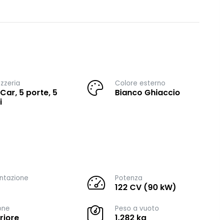
zzeria
Colore esterno
 Car, 5 porte, 5
Bianco Ghiaccio
i
ntazione
Potenza
122 CV (90 kW)
one
Peso a vuoto
riore
1.282 kg