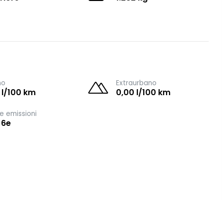
no
Extraurbano
 l/100 km
0,00 l/100 km
e emissioni
 6e