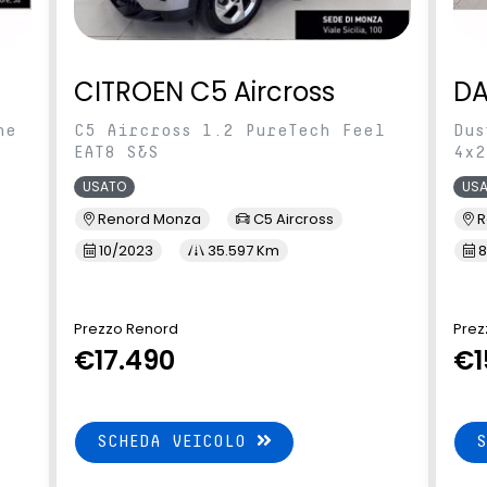
CITROEN C5 Aircross
DA
ne
C5 Aircross 1.2 PureTech Feel
Dus
EAT8 S&S
4x2
USATO
US
Renord Monza
C5 Aircross
R
10/2023
35.597 Km
8
Prezzo Renord
Prez
€17.490
€1
SCHEDA VEICOLO