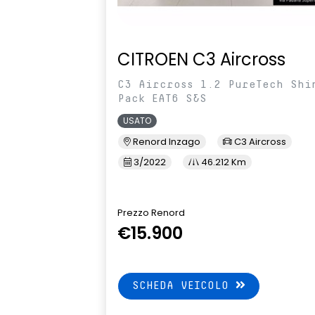
CITROEN C3 Aircross
C3 Aircross 1.2 PureTech Shi
Pack EAT6 S&S
USATO
Renord Inzago
C3 Aircross
3/2022
46.212 Km
Prezzo Renord
€15.900
SCHEDA VEICOLO