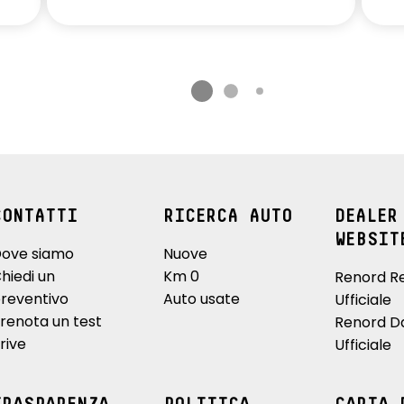
CONTATTI
RICERCA AUTO
DEALER
WEBSIT
ove siamo
Nuove
hiedi un
Km 0
Renord R
reventivo
Auto usate
Ufficiale
renota un test
Renord D
rive
Ufficiale