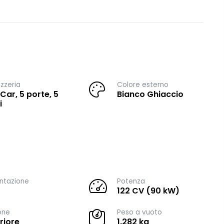
zzeria
Colore esterno
 Car, 5 porte, 5
Bianco Ghiaccio
i
ntazione
Potenza
122 CV (90 kW)
one
Peso a vuoto
riore
1.282 kg