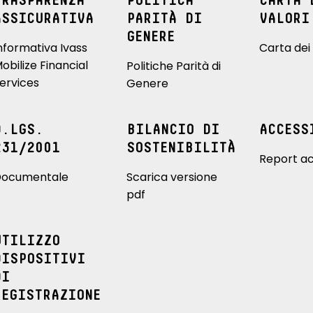
TRASPARENZA
POLITICA
CARTA 
ASSICURATIVA
PARITÀ DI
VALORI
GENERE
nformativa Ivass
Carta dei 
obilize Financial
Politiche Parità di
ervices
Genere
D.LGS.
BILANCIO DI
ACCESS
231/2001
SOSTENIBILITÀ
Report ac
ocumentale
Scarica versione
pdf
UTILIZZO
DISPOSITIVI
DI
REGISTRAZIONE