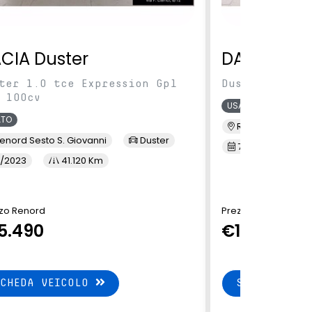
CIA Duster
DACIA Dus
ter 1.0 tce Expression Gpl
Duster 1.0 TC
 100cv
USATO
ATO
Renord MI Selva
enord Sesto S. Giovanni
Duster
7/2023
3
/2023
41.120 Km
zo Renord
Prezzo Renord
5.490
€14.900
SCHEDA VEICOLO
SCHEDA VEI