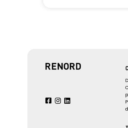
D
C
p
P
d