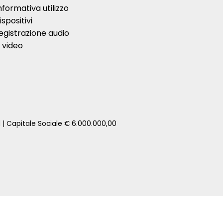
nformativa utilizzo
ispositivi
egistrazione audio
 video
1 | Capitale Sociale € 6.000.000,00
zione della tua auto senza impegno