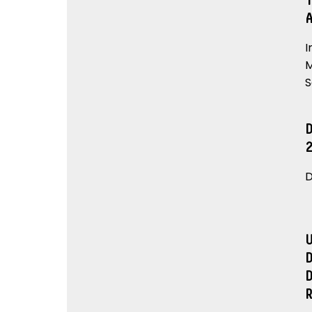
I
M
S
D