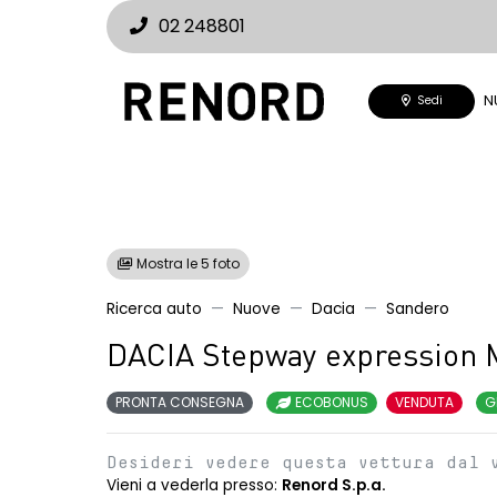
02 248801
N
Sedi
Mostra le 5 foto
Ricerca auto
Nuove
Dacia
Sandero
DACIA Stepway expression 
PRONTA CONSEGNA
ECOBONUS
VENDUTA
G
Desideri vedere questa vettura dal 
Vieni a vederla presso:
Renord S.p.a.