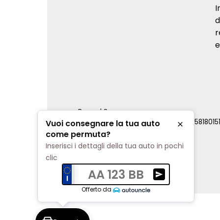
I
d
r
e
Renord S.p.a.
REA Milano 810796 | P.IVA e C.F. 0085818015
Vuoi consegnare la tua auto
Chiudi
Cookie Policy
come permuta?
Privacy Policy
Inserisci i dettagli della tua auto in pochi
Impostazioni di tracciamento
clic
AA 123 BB
Ricevi una valuta
Offerto da