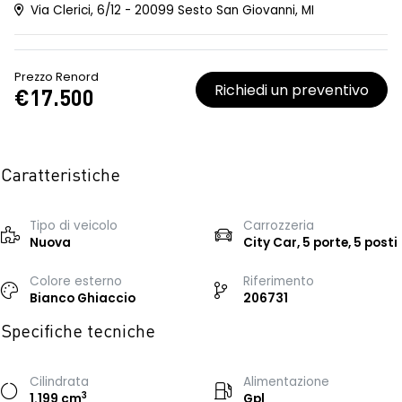
Via Clerici, 6/12 - 20099 Sesto San Giovanni, MI
Prezzo Renord
Richiedi un preventivo
€17.500
Caratteristiche
Tipo di veicolo
Carrozzeria
Nuova
City Car, 5 porte, 5 posti
Colore esterno
Riferimento
Bianco Ghiaccio
206731
Specifiche tecniche
Cilindrata
Alimentazione
3
1.199 cm
Gpl