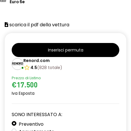
Euro 6e
scarica il pdf della vettura
Inserisci permuta
Renord.com
4.5
(
828
totale
)
Prezzo di Listino
€17.500
Iva Esposta
SONO INTERESSATO A:
Preventivo