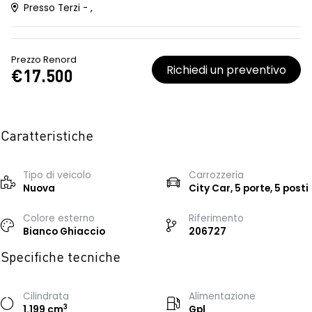
Presso Terzi - ,
Prezzo Renord
Richiedi un preventivo
€17.500
Caratteristiche
Tipo di veicolo
Carrozzeria
Nuova
City Car, 5 porte, 5 posti
Colore esterno
Riferimento
Bianco Ghiaccio
206727
Specifiche tecniche
Cilindrata
Alimentazione
3
1.199 cm
Gpl