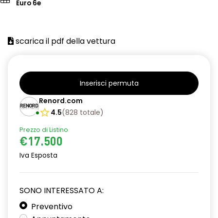
Euro 6e
scarica il pdf della vettura
Inserisci permuta
Renord.com
4.5
(
828
totale
)
Prezzo di Listino
€17.500
Iva Esposta
SONO INTERESSATO A:
Preventivo