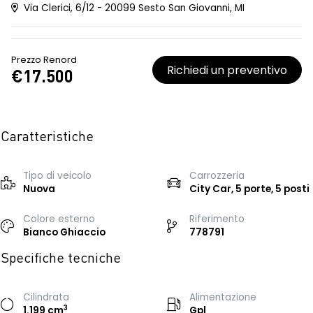
Via Clerici, 6/12 - 20099 Sesto San Giovanni, MI
Prezzo Renord
Richiedi un preventivo
€17.500
Caratteristiche
Tipo di veicolo
Carrozzeria
Nuova
City Car, 5 porte, 5 posti
Colore esterno
Riferimento
Bianco Ghiaccio
778791
Specifiche tecniche
Cilindrata
Alimentazione
3
1.199 cm
Gpl