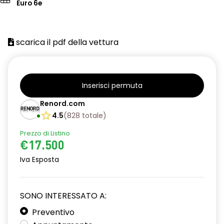
Euro 6e
scarica il pdf della vettura
Inserisci permuta
Renord.com
4.5
(
828
totale
)
Prezzo di Listino
€17.500
Iva Esposta
SONO INTERESSATO A:
Preventivo