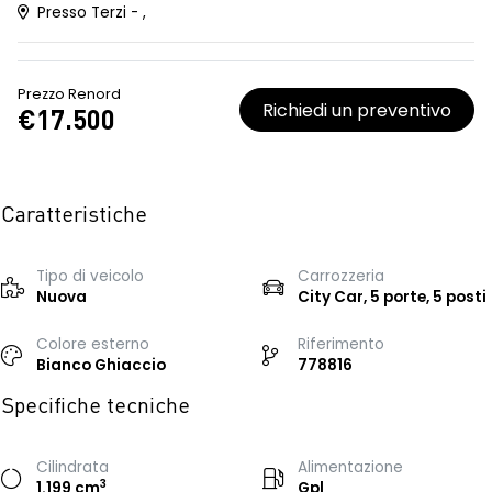
Presso Terzi - ,
Prezzo Renord
Richiedi un preventivo
€17.500
Caratteristiche
Tipo di veicolo
Carrozzeria
Nuova
City Car, 5 porte, 5 posti
Colore esterno
Riferimento
Bianco Ghiaccio
778816
Specifiche tecniche
Cilindrata
Alimentazione
3
1.199 cm
Gpl