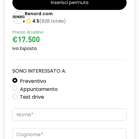
Inserisci permuta
Barre tetto modulari nere
Renord.com
Bracciolo anteriore con vano portaoggetti
4.5
(
828
totale
)
Prezzo di Listino
Chiave pieghevole a 3 pulsanti
€17.500
Chiusura elettrica delle porte
Iva Esposta
Cruise Control
Distance warning avviso distanza di sicurezza
SONO INTERESSATO A:
Driver display con schermo TFT da 3,5''
Preventivo
Appuntamento
Eco Mode
Test drive
Emergency call soggetto alla disponibilità di rete
compatibile 2G/3G o 4G/5G in base al veicolo
Firma luminosa pixelata con fari full LED
HARM03