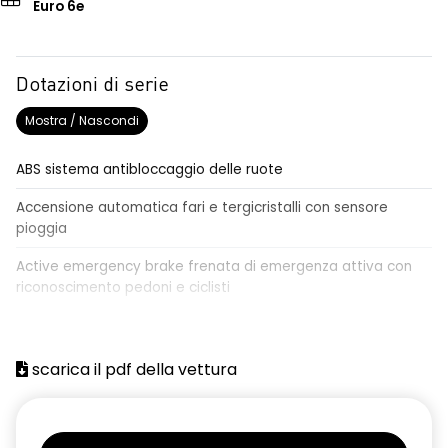
Euro 6e
Dotazioni di serie
Mostra / Nascondi
ABS sistema antibloccaggio delle ruote
Accensione automatica fari e tergicristalli con sensore
pioggia
Active emergency brake frenata di emergenza attiva con
riconoscimento pedoni e ciclisti
Airbag frontale conducente e passeggero
Airbag laterali a tendina anteriori e posteriori
scarica il pdf della vettura
Alzacristalli anteriori elettrici, impulsionali lato conducente
Alzacristalli elettrici posteriori