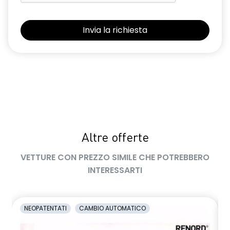
Sedili con sistema isofix
Selleria Stepway in tessuto blu e nero
Sensori di parcheggio posteriori
Shark Antenna
Sistema di controllo della pressione pneumatici indiretto
Sistema di rilevamento stato di vigilanza del conducente
Videocamera posteriore
Altre offerte
Volante in pelle TEP
VETTURE CON PREZZO SIMILE CHE POTREBBERO
Volante regolabile in altezza e profondità
INTERESSARTI
Voltante multifunzione
NEOPATENTATI
CAMBIO AUTOMATICO