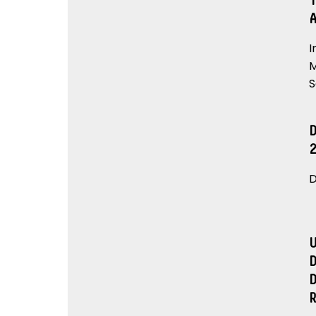
I
M
S
D