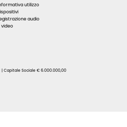
nformativa utilizzo
ispositivi
egistrazione audio
 video
1 | Capitale Sociale € 6.000.000,00
zione della tua auto senza impegno