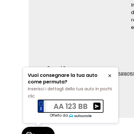
I
d
r
e
Renord S.p.a.
REA Milano 810796 | P.IVA e C.F. 0085818015
Vuoi consegnare la tua auto
Chiudi
Cookie Policy
come permuta?
Privacy Policy
Inserisci i dettagli della tua auto in pochi
Impostazioni di tracciamento
clic
AA 123 BB
Ricevi una valuta
Offerto da