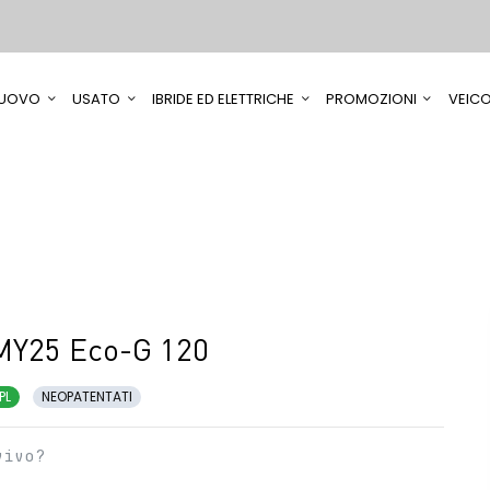
UOVO
USATO
IBRIDE ED ELETTRICHE
PROMOZIONI
VEICO
MY25 Eco-G 120
PL
NEOPATENTATI
vivo?