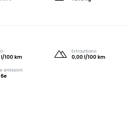
no
Extraurbano
 l/100 km
0,00 l/100 km
e emissioni
 6e