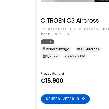
CITROEN C3 Aircross
C3 Aircross 1.2 PureTech Shi
Pack EAT6 S&S
USATO
Renord Inzago
C3 Aircross
3/2022
46.212 Km
Prezzo Renord
€15.900
SCHEDA VEICOLO