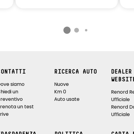
CONTATTI
RICERCA AUTO
DEALER
WEBSIT
ove siamo
Nuove
hiedi un
Km 0
Renord R
reventivo
Auto usate
Ufficiale
renota un test
Renord D
rive
Ufficiale