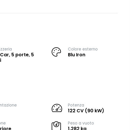
zzeria
Colore esterno
 Car, 5 porte, 5
Blu Iron
i
ntazione
Potenza
122 CV (90 kW)
one
Peso a vuoto
riore
1.282 kg