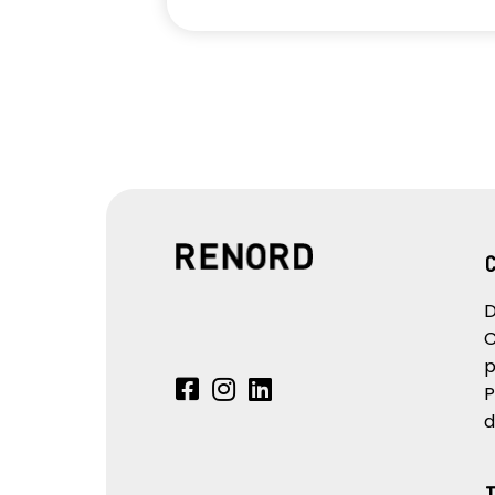
D
C
p
P
d