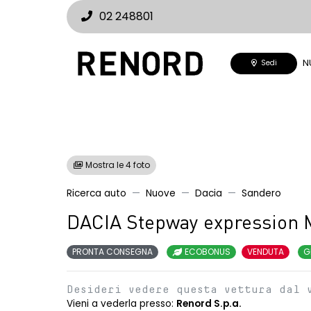
02 248801
N
Sedi
Mostra le 4 foto
Ricerca auto
Nuove
Dacia
Sandero
DACIA Stepway expression 
PRONTA CONSEGNA
ECOBONUS
VENDUTA
G
Desideri vedere questa vettura dal 
Vieni a vederla presso:
Renord S.p.a.