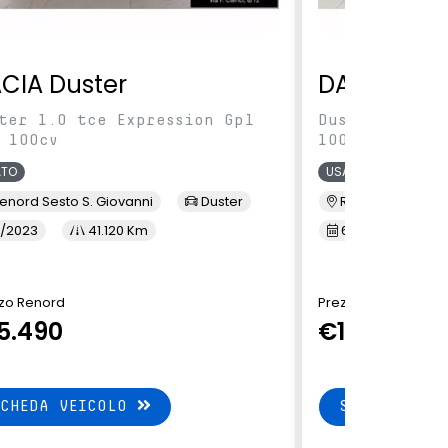
CIA Duster
DACIA Dus
ter 1.0 tce Expression Gpl
Duster 1.0 tc
 100cv
100cv
ATO
USATO
enord Sesto S. Giovanni
Duster
Renord Monza
/2023
41.120 Km
6/2023
5
zo Renord
Prezzo Renord
5.490
€15.790
SCHEDA VEICOLO
SCHEDA VEI