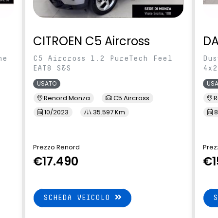
CITROEN C5 Aircross
DA
ne
C5 Aircross 1.2 PureTech Feel
Dus
EAT8 S&S
4x2
USATO
US
Renord Monza
C5 Aircross
R
10/2023
35.597 Km
8
Prezzo Renord
Prez
€17.490
€1
SCHEDA VEICOLO