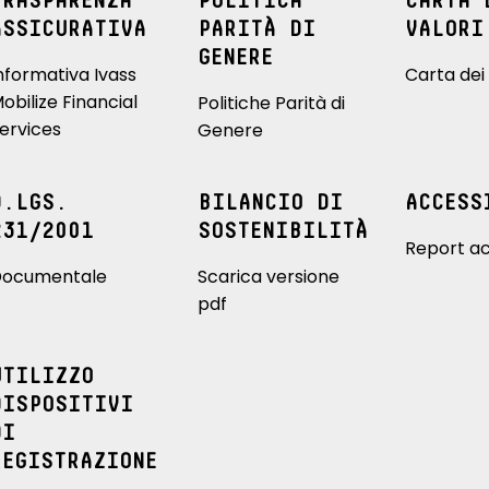
TRASPARENZA
POLITICA
CARTA 
ASSICURATIVA
PARITÀ DI
VALORI
GENERE
nformativa Ivass
Carta dei 
obilize Financial
Politiche Parità di
ervices
Genere
D.LGS.
BILANCIO DI
ACCESS
231/2001
SOSTENIBILITÀ
Report ac
ocumentale
Scarica versione
pdf
UTILIZZO
DISPOSITIVI
DI
REGISTRAZIONE