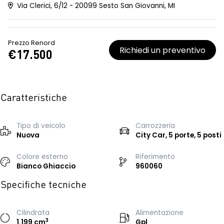
Via Clerici, 6/12 - 20099 Sesto San Giovanni, MI
Prezzo Renord
Richiedi un preventivo
€17.500
Caratteristiche
Tipo di veicolo
Carrozzeria
Nuova
City Car, 5 porte, 5 posti
Colore esterno
Riferimento
Bianco Ghiaccio
960060
Specifiche tecniche
Cilindrata
Alimentazione
3
1.199 cm
Gpl