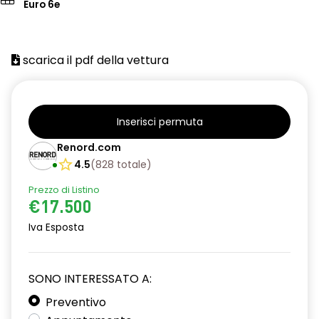
Euro 6e
scarica il pdf della vettura
Inserisci permuta
Renord.com
4.5
(
828
totale
)
Prezzo di Listino
€17.500
Iva Esposta
SONO INTERESSATO A:
Preventivo