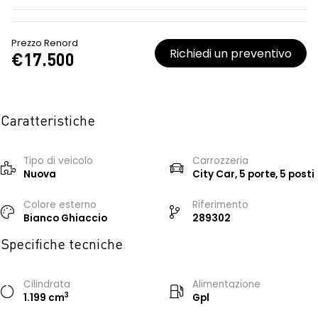
Prezzo Renord
Richiedi un preventivo
€17.500
Caratteristiche
Tipo di veicolo
Carrozzeria
Nuova
City Car, 5 porte, 5 posti
Colore esterno
Riferimento
Bianco Ghiaccio
289302
Specifiche tecniche
Cilindrata
Alimentazione
3
1.199 cm
Gpl