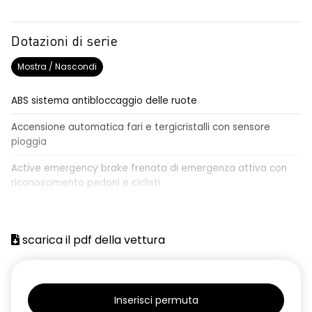
Dotazioni di serie
Mostra / Nascondi
ABS sistema antibloccaggio delle ruote
Accensione automatica fari e tergicristalli con sensore
pioggia
Active emergency brake frenata di emergenza attiva con
riconoscimento pedoni e ciclisti
Airbag frontale conducente e passeggero
Airbag laterali a tendina anteriori e posteriori
scarica il pdf della vettura
Alzacristalli anteriori elettrici, impulsionali lato conducente
Alzacristalli elettrici posteriori
Inserisci permuta