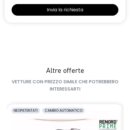
Selleria Stepway in tessuto blu e nero
Sensori di parcheggio posteriori
Shark Antenna
Sistema di controllo della pressione pneumatici indiretto
Sistema di rilevamento stato di vigilanza del conducente
Videocamera posteriore
Altre offerte
Volante in pelle TEP
VETTURE CON PREZZO SIMILE CHE POTREBBERO
Volante regolabile in altezza e profondità
INTERESSARTI
Voltante multifunzione
NEOPATENTATI
CAMBIO AUTOMATICO