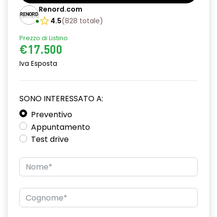
Barre tetto modulari nere
Renord.com
Bracciolo anteriore con vano portaoggetti
4.5
(
828
totale
)
Prezzo di Listino
Chiave pieghevole a 3 pulsanti
€17.500
Chiusura elettrica delle porte
Iva Esposta
Cruise Control
Distance warning avviso distanza di sicurezza
SONO INTERESSATO A:
Driver display con schermo TFT da 3,5''
Preventivo
Appuntamento
Eco Mode
Test drive
Emergency call soggetto alla disponibilità di rete
compatibile 2G/3G o 4G/5G in base al veicolo
Firma luminosa pixelata con fari full LED
HARM03
Illuminazione del bagagliaio