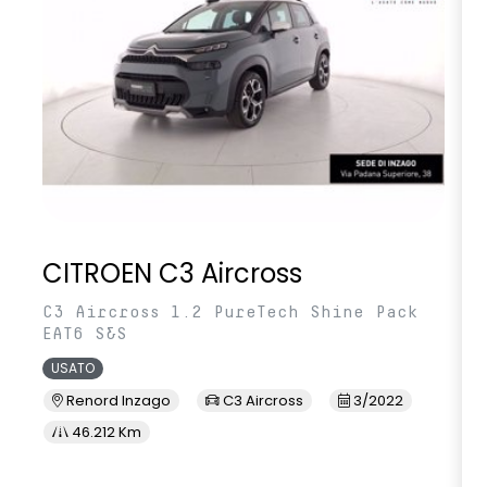
CITROEN C3 Aircross
C3 Aircross 1.2 PureTech Shine Pack
EAT6 S&S
USATO
Renord Inzago
C3 Aircross
3/2022
46.212 Km