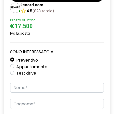
Barre tetto modulari nere
Renord.com
Bracciolo anteriore con vano portaoggetti
4.5
(
828
totale
)
Prezzo di Listino
Chiave pieghevole a 3 pulsanti
€17.500
Chiusura elettrica delle porte
Iva Esposta
Cruise Control
Distance warning avviso distanza di sicurezza
SONO INTERESSATO A:
Driver display con schermo TFT da 3,5''
Preventivo
Appuntamento
Eco Mode
Test drive
Emergency call soggetto alla disponibilità di rete
compatibile 2G/3G o 4G/5G in base al veicolo
Firma luminosa pixelata con fari full LED
HARM03
Illuminazione del bagagliaio