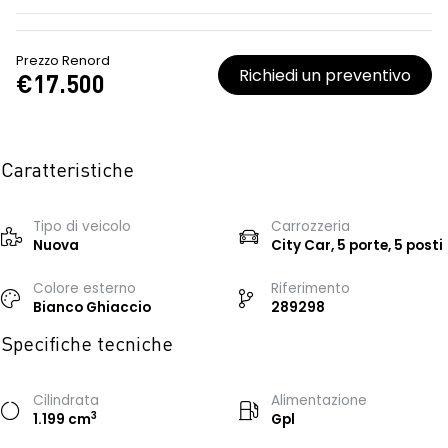
Prezzo Renord
Richiedi un preventivo
€17.500
Caratteristiche
Tipo di veicolo
Carrozzeria
Nuova
City Car, 5 porte, 5 posti
Colore esterno
Riferimento
Bianco Ghiaccio
289298
Specifiche tecniche
Cilindrata
Alimentazione
3
1.199 cm
Gpl