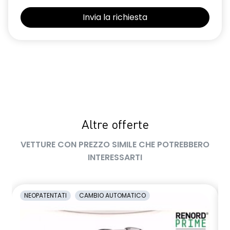
Selleria Stepway in tessuto blu e nero
Sensori di parcheggio posteriori
Shark Antenna
Sistema di controllo della pressione pneumatici indiretto
Sistema di rilevamento stato di vigilanza del conducente
Videocamera posteriore
Altre offerte
Volante in pelle TEP
VETTURE CON PREZZO SIMILE CHE POTREBBERO
Volante regolabile in altezza e profondità
INTERESSARTI
Voltante multifunzione
NEOPATENTATI
CAMBIO AUTOMATICO