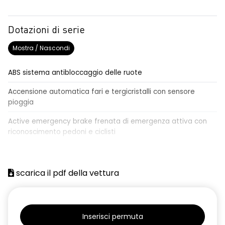
Dotazioni di serie
Mostra / Nascondi
ABS sistema antibloccaggio delle ruote
Accensione automatica fari e tergicristalli con sensore
pioggia
Active emergency brake frenata di emergenza attiva con
riconoscimento pedoni e ciclisti
Airbag frontale conducente e passeggero
Airbag laterali a tendina anteriori e posteriori
scarica il pdf della vettura
Alzacristalli anteriori elettrici, impulsionali lato conducente
Alzacristalli elettrici posteriori
Inserisci permuta