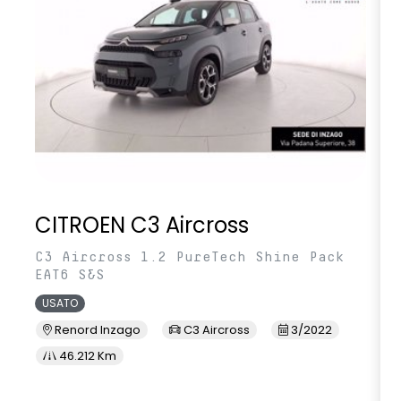
CITROEN C3 Aircross
C3 Aircross 1.2 PureTech Shine Pack
EAT6 S&S
USATO
Renord Inzago
C3 Aircross
3/2022
46.212 Km