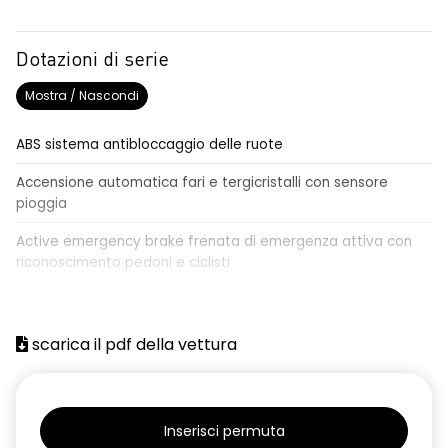
Dotazioni di serie
Mostra / Nascondi
ABS sistema antibloccaggio delle ruote
Accensione automatica fari e tergicristalli con sensore
pioggia
Active emergency brake frenata di emergenza attiva con
riconoscimento pedoni e ciclisti
Airbag frontale conducente e passeggero
Airbag laterali a tendina anteriori e posteriori
scarica il pdf della vettura
Alzacristalli anteriori elettrici, impulsionali lato conducente
Alzacristalli elettrici posteriori
Inserisci permuta