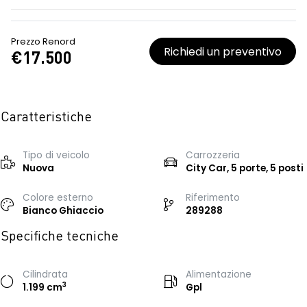
Prezzo Renord
Richiedi un preventivo
€17.500
Caratteristiche
Tipo di veicolo
Carrozzeria
Nuova
City Car, 5 porte, 5 posti
Colore esterno
Riferimento
Bianco Ghiaccio
289288
Specifiche tecniche
Cilindrata
Alimentazione
3
1.199 cm
Gpl