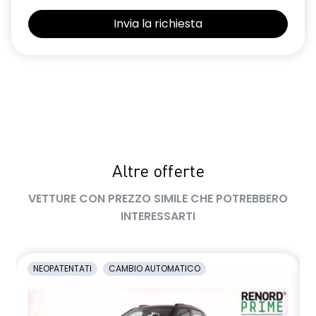
Selleria Stepway in tessuto blu e nero
Sensori di parcheggio posteriori
Shark Antenna
Sistema di controllo della pressione pneumatici indiretto
Sistema di rilevamento stato di vigilanza del conducente
Videocamera posteriore
Altre offerte
Volante in pelle TEP
VETTURE CON PREZZO SIMILE CHE POTREBBERO
Volante regolabile in altezza e profondità
INTERESSARTI
Voltante multifunzione
NEOPATENTATI
CAMBIO AUTOMATICO