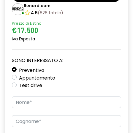
Barre tetto modulari nere
Renord.com
Bracciolo anteriore con vano portaoggetti
4.5
(
828
totale
)
Prezzo di Listino
Chiave pieghevole a 3 pulsanti
€17.500
Chiusura elettrica delle porte
Iva Esposta
Cruise Control
Distance warning avviso distanza di sicurezza
SONO INTERESSATO A:
Driver display con schermo TFT da 3,5''
Preventivo
Appuntamento
Eco Mode
Test drive
Emergency call soggetto alla disponibilità di rete
compatibile 2G/3G o 4G/5G in base al veicolo
Firma luminosa pixelata con fari full LED
HARM03
Illuminazione del bagagliaio