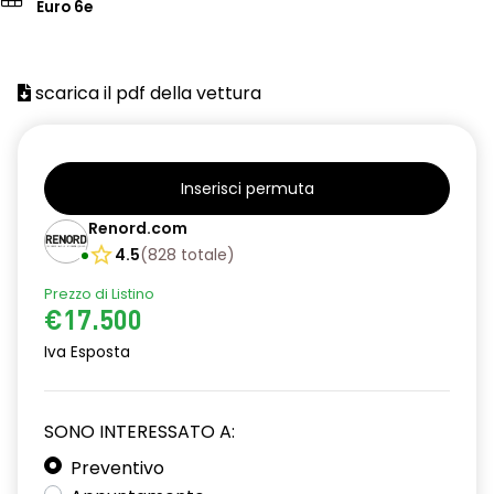
Euro 6e
scarica il pdf della vettura
Inserisci permuta
Renord.com
4.5
(
828
totale
)
Prezzo di Listino
€17.500
Iva Esposta
SONO INTERESSATO A:
Preventivo