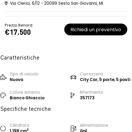
Via Clerici, 6/12 - 20099 Sesto San Giovanni, MI
Prezzo Renord
Richiedi un preventivo
€17.500
Caratteristiche
Tipo di veicolo
Carrozzeria
Nuova
City Car, 5 porte, 5 posti
Colore esterno
Riferimento
Bianco Ghiaccio
357173
Specifiche tecniche
Cilindrata
Alimentazione
3
1.199 cm
Gpl