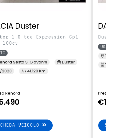
CIA Duster
DACIA Dus
ter 1.0 tce Expression Gpl
Duster 1.0 TC
 100cv
USATO
ATO
Renord MI Selva
enord Sesto S. Giovanni
Duster
7/2023
3
/2023
41.120 Km
zo Renord
Prezzo Renord
5.490
€14.900
SCHEDA VEICOLO
SCHEDA VEI