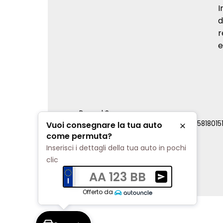
I
d
r
e
Renord S.p.a.
REA Milano 810796 | P.IVA e C.F. 0085818015
Vuoi consegnare la tua auto
Chiudi
Cookie Policy
come permuta?
Privacy Policy
Inserisci i dettagli della tua auto in pochi
Impostazioni di tracciamento
clic
AA 123 BB
Ricevi una valuta
Offerto da