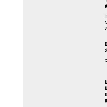
I
M
S
D