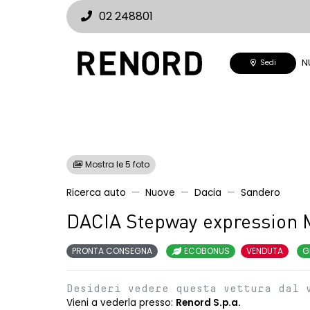
02 248801
N
Sedi
Mostra le 5 foto
Ricerca auto
Nuove
Dacia
Sandero
DACIA Stepway expression 
PRONTA CONSEGNA
ECOBONUS
VENDUTA
G
Desideri vedere questa vettura dal 
Vieni a vederla presso:
Renord S.p.a.