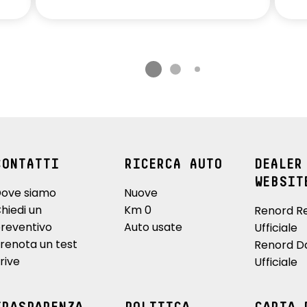
CONTATTI
RICERCA AUTO
DEALER
WEBSIT
ove siamo
Nuove
hiedi un
Km 0
Renord R
reventivo
Auto usate
Ufficiale
renota un test
Renord D
rive
Ufficiale