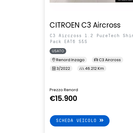
CITROEN C3 Aircross
C3 Aircross 1.2 PureTech Shi
Pack EAT6 S&S
USATO
Renord Inzago
C3 Aircross
3/2022
46.212 Km
Prezzo Renord
€15.900
SCHEDA VEICOLO