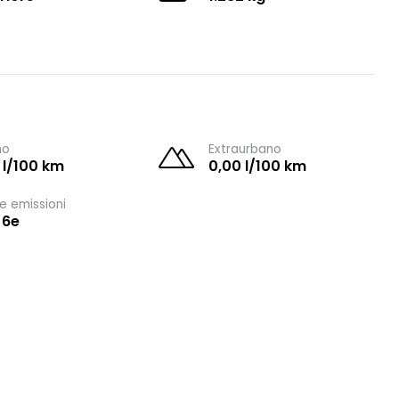
no
Extraurbano
 l/100 km
0,00 l/100 km
e emissioni
 6e