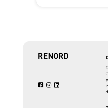
D
C
p
P
d