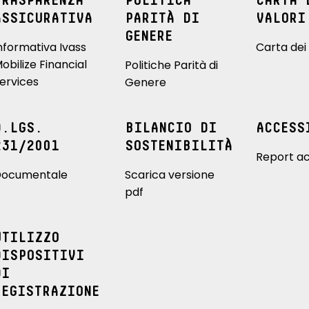
TRASPARENZA
POLITICA
CARTA 
ASSICURATIVA
PARITÀ DI
VALORI
GENERE
nformativa Ivass
Carta dei 
obilize Financial
Politiche Parità di
ervices
Genere
D.LGS.
BILANCIO DI
ACCESS
231/2001
SOSTENIBILITÀ
Report ac
ocumentale
Scarica versione
pdf
UTILIZZO
DISPOSITIVI
DI
REGISTRAZIONE