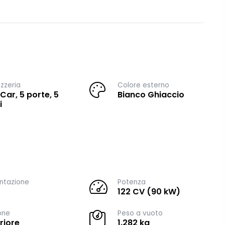
zzeria
Colore esterno
 Car, 5 porte, 5
Bianco Ghiaccio
i
ntazione
Potenza
122 CV (90 kW)
one
Peso a vuoto
riore
1.282 kg