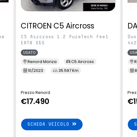
CITROEN C5 Aircross
DA
ne
C5 Aircross 1.2 PureTech Feel
Dus
EAT8 S&S
4x2
USATO
US
Renord Monza
C5 Aircross
R
10/2023
35.597 Km
8
Prezzo Renord
Prez
€17.490
€1
SCHEDA VEICOLO