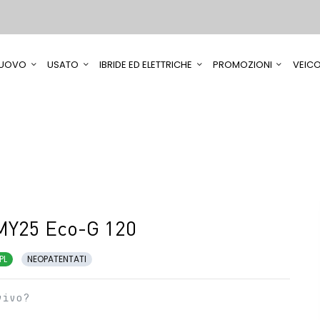
UOVO
USATO
IBRIDE ED ELETTRICHE
PROMOZIONI
VEICO
MY25 Eco-G 120
PL
NEOPATENTATI
vivo?