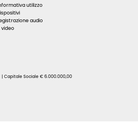
nformativa utilizzo
ispositivi
egistrazione audio
 video
1 | Capitale Sociale € 6.000.000,00
zione della tua auto senza impegno