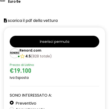
Euro 6e
scarica il pdf della vettura
Inserisci permuta
Renord.com
4.5
(
828
totale
)
Prezzo di Listino
€19.100
Iva Esposta
SONO INTERESSATO A:
Preventivo