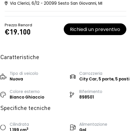
Via Clerici, 6/12 - 20099 Sesto San Giovanni, MI
Prezzo Renord
Richiedi un preventivo
€19.100
Caratteristiche
Tipo di veicolo
Carrozzeria
Nuova
City Car, 5 porte, 5 posti
Colore esterno
Riferimento
Bianco Ghiaccio
898501
Specifiche tecniche
Cilindrata
Alimentazione
3
1.199 cm
Gpl