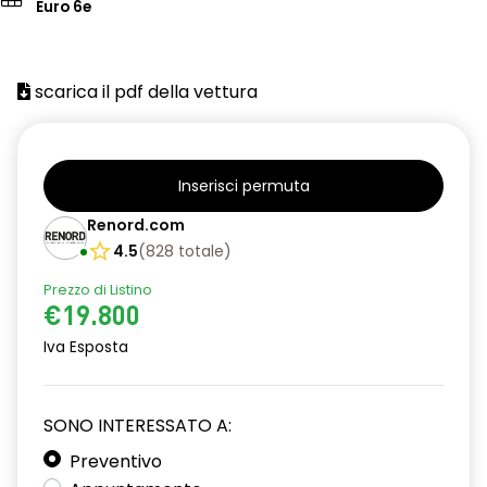
Euro 6e
scarica il pdf della vettura
Inserisci permuta
Renord.com
4.5
(
828
totale
)
Prezzo di Listino
€19.800
Iva Esposta
SONO INTERESSATO A:
Preventivo