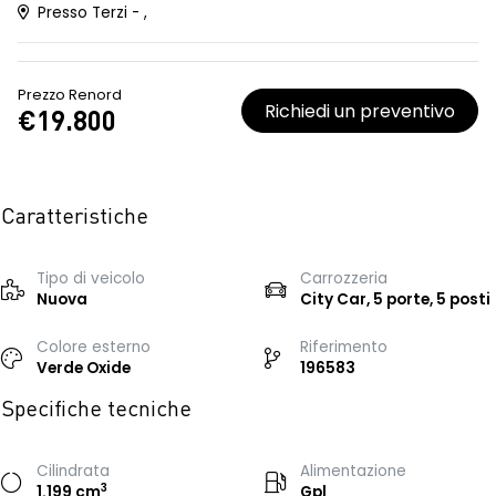
Presso Terzi - ,
Prezzo Renord
Richiedi un preventivo
€19.800
Caratteristiche
Tipo di veicolo
Carrozzeria
Nuova
City Car, 5 porte, 5 posti
Colore esterno
Riferimento
Verde Oxide
196583
Specifiche tecniche
Cilindrata
Alimentazione
3
1.199 cm
Gpl