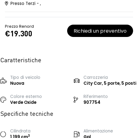
Presso Terzi - ,
Prezzo Renord
Richiedi un preventivo
€19.300
Caratteristiche
Tipo di veicolo
Carrozzeria
Nuova
City Car, 5 porte, 5 posti
Colore esterno
Riferimento
Verde Oxide
907754
Specifiche tecniche
Cilindrata
Alimentazione
3
1.199 cm
Gpl