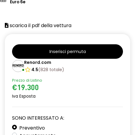
Euro 6e
scarica il pdf della vettura
Inserisci permuta
Renord.com
4.5
(
828
totale
)
Prezzo di Listino
€19.300
Iva Esposta
SONO INTERESSATO A:
Preventivo