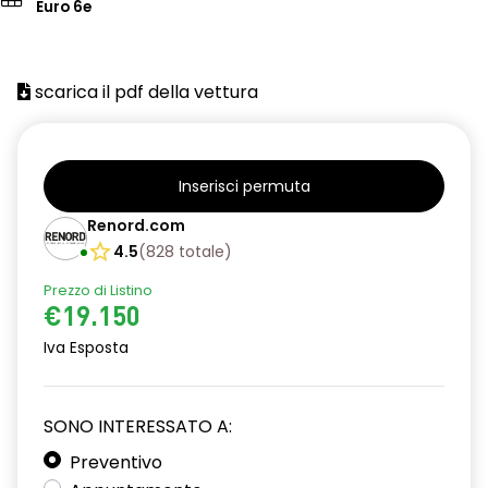
Euro 6e
scarica il pdf della vettura
Inserisci permuta
Renord.com
4.5
(
828
totale
)
Prezzo di Listino
€19.150
Iva Esposta
SONO INTERESSATO A:
Preventivo