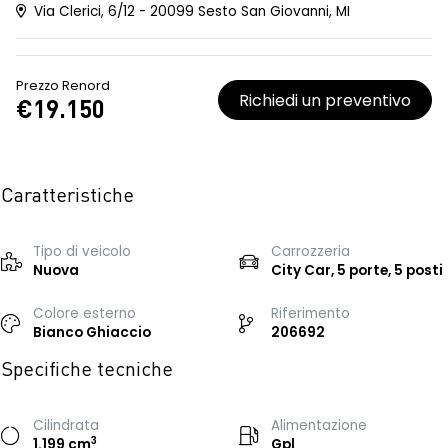
Via Clerici, 6/12 - 20099 Sesto San Giovanni, MI
Prezzo Renord
Richiedi un preventivo
€19.150
Caratteristiche
Tipo di veicolo
Carrozzeria
Nuova
City Car, 5 porte, 5 posti
Colore esterno
Riferimento
Bianco Ghiaccio
206692
Specifiche tecniche
Cilindrata
Alimentazione
3
1.199 cm
Gpl