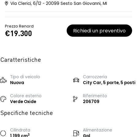
Via Clerici, 6/12 - 20099 Sesto San Giovanni, MI
Prezzo Renord
Richiedi un preventivo
€19.300
Caratteristiche
Tipo di veicolo
Carrozzeria
Nuova
City Car, 5 porte, 5 posti
Colore esterno
Riferimento
Verde Oxide
206709
Specifiche tecniche
Cilindrata
Alimentazione
3
1.199 cm
Gpl