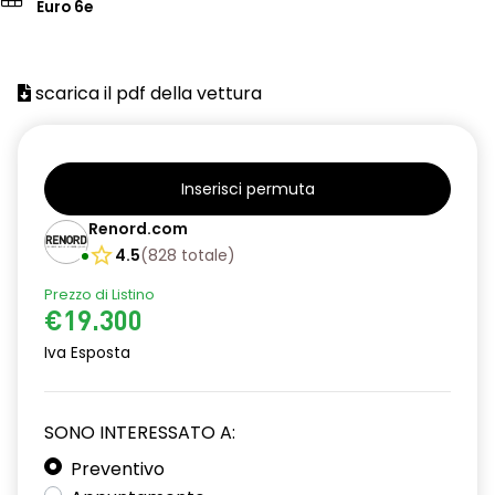
Euro 6e
scarica il pdf della vettura
Inserisci permuta
Renord.com
4.5
(
828
totale
)
Prezzo di Listino
€19.300
Iva Esposta
SONO INTERESSATO A:
Preventivo