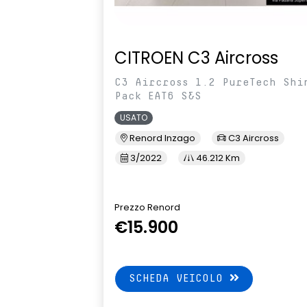
CITROEN C3 Aircross
C3 Aircross 1.2 PureTech Shi
Pack EAT6 S&S
USATO
Renord Inzago
C3 Aircross
3/2022
46.212 Km
Prezzo Renord
€15.900
SCHEDA VEICOLO