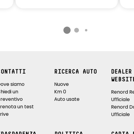
CONTATTI
RICERCA AUTO
DEALER
WEBSIT
ove siamo
Nuove
hiedi un
Km 0
Renord R
reventivo
Auto usate
Ufficiale
renota un test
Renord D
rive
Ufficiale