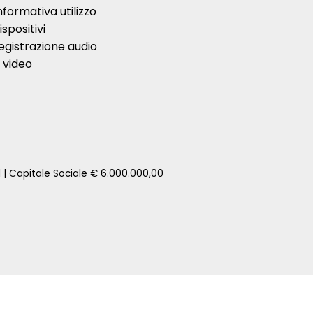
nformativa utilizzo
ispositivi
egistrazione audio
 video
1 | Capitale Sociale € 6.000.000,00
zione della tua auto senza impegno