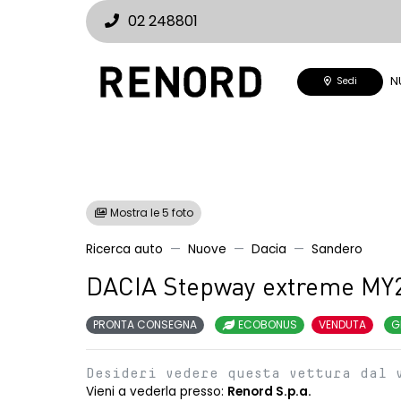
02 248801
N
Sedi
Mostra le 5 foto
Ricerca auto
Nuove
Dacia
Sandero
DACIA Stepway extreme MY
PRONTA CONSEGNA
ECOBONUS
VENDUTA
G
Desideri vedere questa vettura dal 
Vieni a vederla presso:
Renord S.p.a.