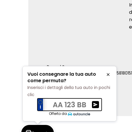
I
d
r
e
Renord S.p.a.
REA Milano 810796 | P.IVA e C.F. 0085818015
Vuoi consegnare la tua auto
Chiudi
Cookie Policy
come permuta?
Privacy Policy
Inserisci i dettagli della tua auto in pochi
Impostazioni di tracciamento
clic
AA 123 BB
Ricevi una valuta
Offerto da