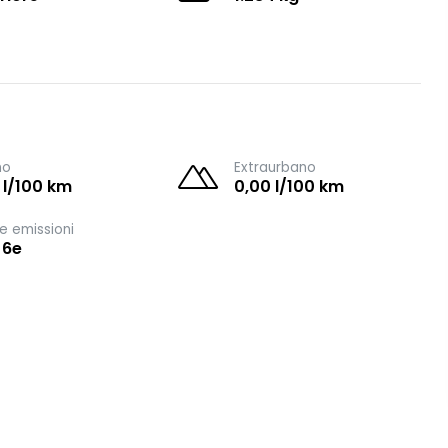
no
Extraurbano
 l/100 km
0,00 l/100 km
e emissioni
 6e