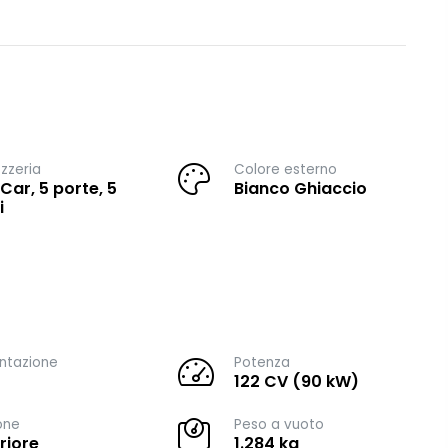
zzeria
Colore esterno
 Car, 5 porte, 5
Bianco Ghiaccio
i
ntazione
Potenza
122 CV (90 kW)
one
Peso a vuoto
riore
1.284 kg