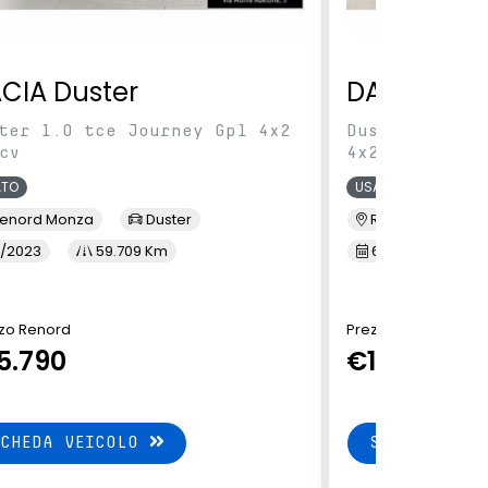
CIA Duster
DACIA Dus
ter 1.0 tce Journey Gpl 4x2
Duster 1.0 tc
cv
4x2 100cv
ATO
USATO
enord Monza
Duster
Renord Monza
/2023
59.709 Km
6/2023
4
zo Renord
Prezzo Renord
5.790
€15.900
SCHEDA VEICOLO
SCHEDA VEI