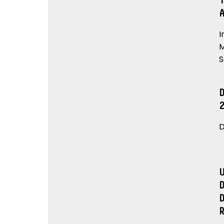
I
M
S
D