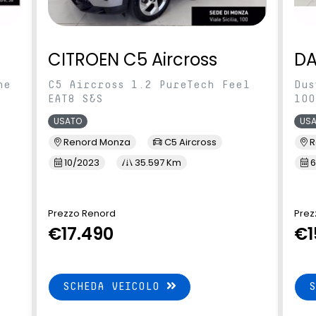
CITROEN C5 Aircross
DA
ne
C5 Aircross 1.2 PureTech Feel
Dus
EAT8 S&S
100
USATO
US
Renord Monza
C5 Aircross
R
10/2023
35.597 Km
6
Prezzo Renord
Prez
€17.490
€1
SCHEDA VEICOLO