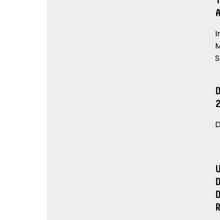
I
M
S
D