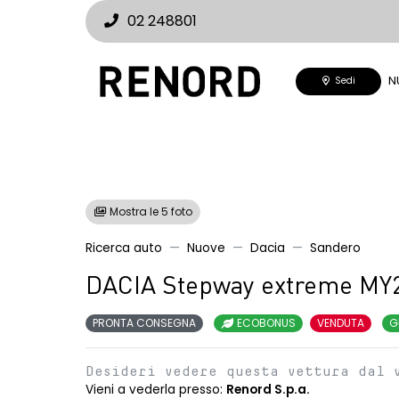
02 248801
N
Sedi
Mostra le 5 foto
Ricerca auto
Nuove
Dacia
Sandero
DACIA Stepway extreme MY
PRONTA CONSEGNA
ECOBONUS
VENDUTA
G
Desideri vedere questa vettura dal 
Vieni a vederla presso:
Renord S.p.a.