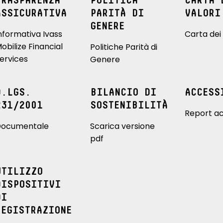
TRASPARENZA
POLITICA
CARTA 
ASSICURATIVA
PARITÀ DI
VALORI
GENERE
nformativa Ivass
Carta dei 
obilize Financial
Politiche Parità di
ervices
Genere
D.LGS.
BILANCIO DI
ACCESS
231/2001
SOSTENIBILITÀ
Report ac
ocumentale
Scarica versione
pdf
UTILIZZO
DISPOSITIVI
DI
REGISTRAZIONE