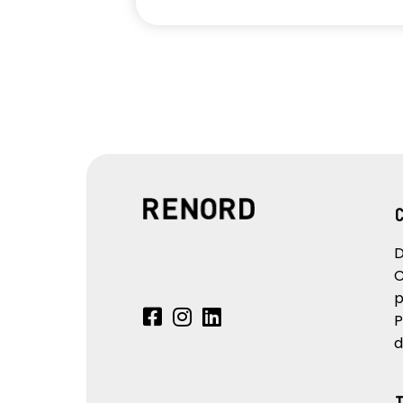
D
C
p
P
d