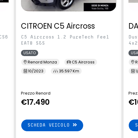
CITROEN C5 Aircross
DA
CS6
C5 Aircross 1.2 PureTech Feel
Dus
EAT8 S&S
4x2
USATO
US
Renord Monza
C5 Aircross
R
10/2023
35.597 Km
1
Prezzo Renord
Prez
€17.490
€1
SCHEDA VEICOLO