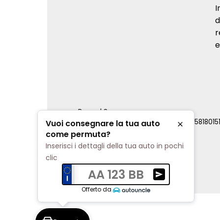
I
d
r
e
Renord S.p.a.
REA Milano 810796 | P.IVA e C.F. 0085818015
Vuoi consegnare la tua auto
Chiudi
Cookie Policy
come permuta?
Privacy Policy
Inserisci i dettagli della tua auto in pochi
Impostazioni di tracciamento
clic
AA 123 BB
Ricevi una valuta
Offerto da