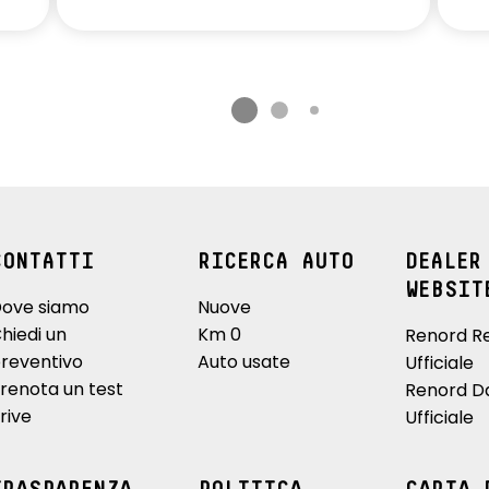
CONTATTI
RICERCA AUTO
DEALER
WEBSIT
ove siamo
Nuove
hiedi un
Km 0
Renord R
reventivo
Auto usate
Ufficiale
renota un test
Renord D
rive
Ufficiale