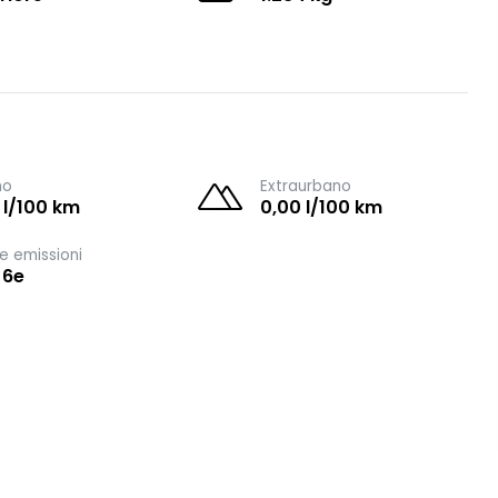
no
Extraurbano
 l/100 km
0,00 l/100 km
e emissioni
 6e