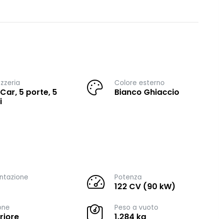
zzeria
Colore esterno
 Car, 5 porte, 5
Bianco Ghiaccio
i
ntazione
Potenza
122 CV (90 kW)
one
Peso a vuoto
riore
1.284 kg