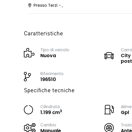
Presso Terzi - ,
Caratteristiche
Tipo di veicolo
Carro
Nuova
City
post
Riferimento
196510
Specifiche tecniche
Cilindrata
Alime
3
1.199 cm
Gpl
Cambio
Trazi
Manuale
Ante