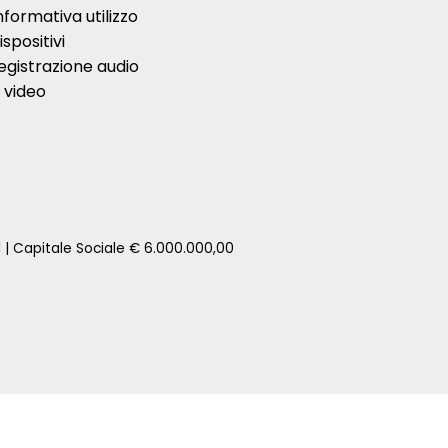
nformativa utilizzo
ispositivi
egistrazione audio
 video
1 | Capitale Sociale € 6.000.000,00
zione della tua auto senza impegno