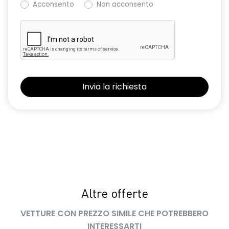
Acconsento
Non acconsento
Retrovisore interno con antiabbagliamento manuale
Retrovisori esterni non in tinta carrozzeria
Sedile conducente regolabile in altezza
Sedili con sistema isofix
Sensore angolo morto
Sensori di parcheggio anteriori e posteriori
Shark Antenna
Sistema di accesso e avviamento senza chiave
Sistema di controllo della pressione pneumatici indiretto
Sistema di rilevamento stato di vigilanza del conducente
Altre offerte
Volante in pelle TEP
VETTURE CON PREZZO SIMILE CHE POTREBBERO
INTERESSARTI
Volante regolabile in altezza e profondità