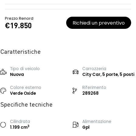
Prezzo Renord
Richiedi un preventivo
€19.850
Caratteristiche
Tipo di veicolo
Carrozzeria
Nuova
City Car, 5 porte, 5 posti
Colore esterno
Riferimento
Verde Oxide
289268
Specifiche tecniche
Cilindrata
Alimentazione
3
1.199 cm
Gpl