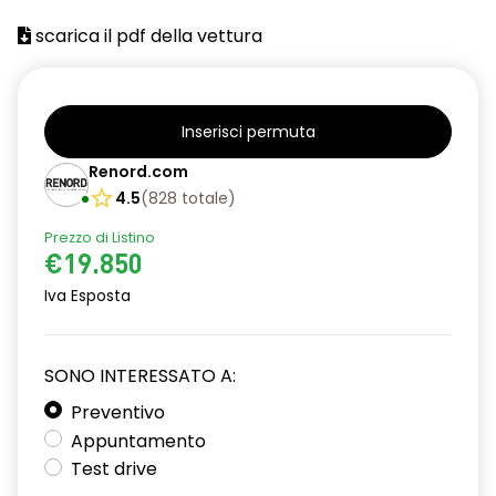
Barre tetto modulari nere
scarica il pdf della vettura
Bracciolo anteriore con vano portaoggetti
Cerchi da 16''
Chiusura elettrica delle porte
Inserisci permuta
Renord.com
Climatizzatore automatico
4.5
(
828
totale
)
Cruise Control
Prezzo di Listino
Design cerchi in lega TAMIA neri con coprimozzo in rame
€19.850
Iva Esposta
Distance warning avviso distanza di sicurezza
Driver display 7''
SONO INTERESSATO A:
Eco Mode
Preventivo
Emergency call soggetto alla disponibilità di rete
Appuntamento
compatibile 2G/3G o 4G/5G in base al veicolo
Test drive
Fari fendinebbia