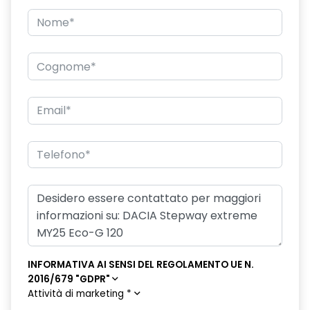
Firma luminosa pixelata con fari full LED
Freno di stazionamento elettrico
HARM04
Illuminazione del bagagliaio
Intelligent speed assistance ISA
Keyless Entry
Kit riparazione pneumatici
Lane departure warning avviso superamento linea con Lane
Keep Assist
Luci diurne a LED con firma luminosa
INFORMATIVA AI SENSI DEL REGOLAMENTO UE N.
Lunotto termico
2016/679 "GDPR"
Attività di marketing
*
Panchetta ribaltabile frazionabile 1/3-2/3