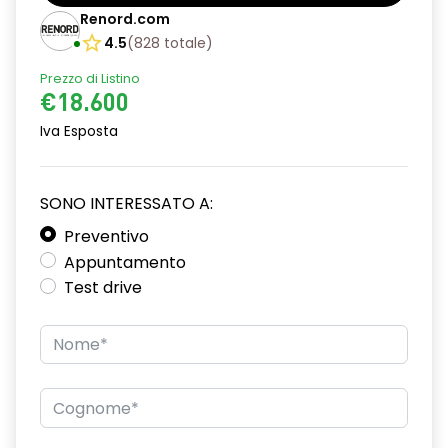
Barre tetto modulari nere
Renord.com
Bracciolo anteriore con vano portaoggetti
4.5
(
828
totale
)
Prezzo di Listino
Cerchi da 16''
€18.600
Chiusura elettrica delle porte
Iva Esposta
Climatizzatore automatico
Cruise Control
SONO INTERESSATO A:
Design cerchi in lega TAMIA neri con coprimozzo in rame
Preventivo
Appuntamento
Distance warning avviso distanza di sicurezza
Test drive
Driver display 7''
Eco Mode
Emergency call soggetto alla disponibilità di rete
compatibile 2G/3G o 4G/5G in base al veicolo
Fari fendinebbia