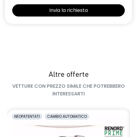
Retrovisore interno con antiabbagliamento manuale
Retrovisori esterni non in tinta carrozzeria
Sedile conducente regolabile in altezza
Sedili con sistema isofix
Sensore angolo morto
Sensori di parcheggio anteriori e posteriori
Altre offerte
Shark Antenna
VETTURE CON PREZZO SIMILE CHE POTREBBERO
Sistema di accesso e avviamento senza chiave
INTERESSARTI
Sistema di controllo della pressione pneumatici indiretto
Sistema di rilevamento stato di vigilanza del conducente
NEOPATENTATI
CAMBIO AUTOMATICO
Volante in pelle TEP
Volante regolabile in altezza e profondità