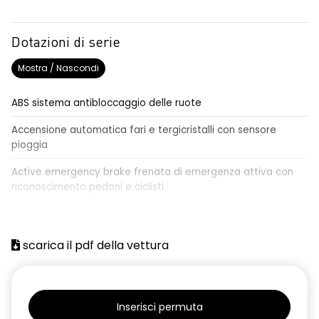
Dotazioni di serie
Mostra / Nascondi
ABS sistema antibloccaggio delle ruote
Accensione automatica fari e tergicristalli con sensore
pioggia
Active emergency brake frenata di emergenza attiva con
riconoscimento pedoni e ciclisti
Airbag frontale conducente e passeggero
Airbag laterali a tendina anteriori e posteriori
scarica il pdf della vettura
Alzacristalli anteriori elettrici, impulsionali lato conducente
Alzacristalli elettrici posteriori
Inserisci permuta