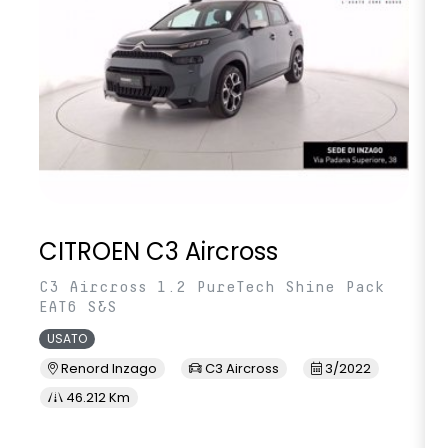
CITROEN C3 Aircross
C3 Aircross 1.2 PureTech Shine Pack
EAT6 S&S
USATO
Renord Inzago
C3 Aircross
3/2022
46.212 Km