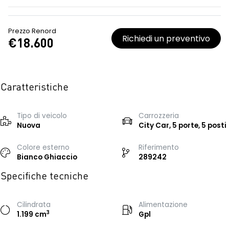
Prezzo Renord
Richiedi un preventivo
€18.600
Caratteristiche
Tipo di veicolo
Carrozzeria
Nuova
City Car, 5 porte, 5 posti
Colore esterno
Riferimento
Bianco Ghiaccio
289242
Specifiche tecniche
Cilindrata
Alimentazione
3
1.199 cm
Gpl