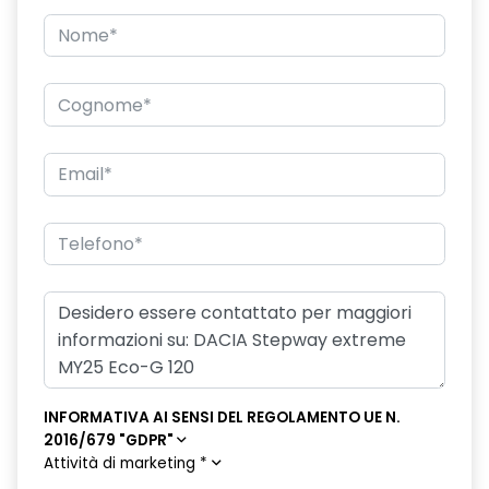
Firma luminosa pixelata con fari full LED
Freno di stazionamento elettrico
HARM04
Illuminazione del bagagliaio
Intelligent speed assistance ISA
Keyless Entry
Kit riparazione pneumatici
Lane departure warning avviso superamento linea con Lane
Keep Assist
Luci diurne a LED con firma luminosa
INFORMATIVA AI SENSI DEL REGOLAMENTO UE N.
Lunotto termico
2016/679 "GDPR"
Attività di marketing
*
Panchetta ribaltabile frazionabile 1/3-2/3