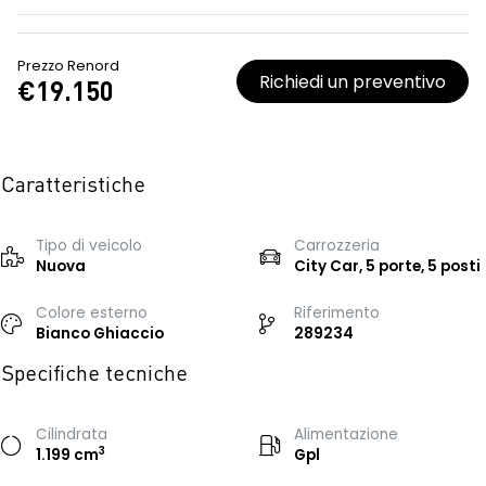
Prezzo Renord
Richiedi un preventivo
€19.150
Caratteristiche
Tipo di veicolo
Carrozzeria
Nuova
City Car, 5 porte, 5 posti
Colore esterno
Riferimento
Bianco Ghiaccio
289234
Specifiche tecniche
Cilindrata
Alimentazione
3
1.199 cm
Gpl