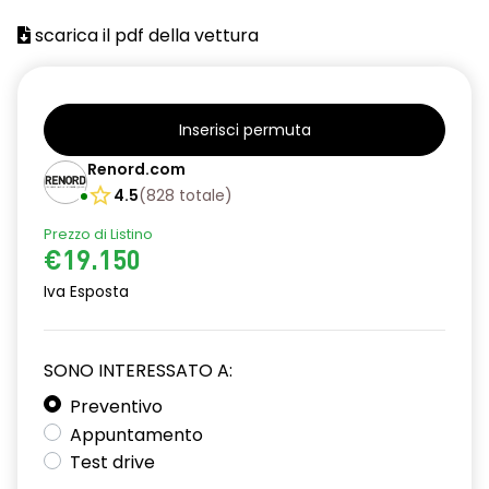
Barre tetto modulari nere
scarica il pdf della vettura
Bracciolo anteriore con vano portaoggetti
Cerchi da 16''
Chiusura elettrica delle porte
Inserisci permuta
Renord.com
Climatizzatore automatico
4.5
(
828
totale
)
Cruise Control
Prezzo di Listino
Design cerchi in lega TAMIA neri con coprimozzo in rame
€19.150
Iva Esposta
Distance warning avviso distanza di sicurezza
Driver display 7''
SONO INTERESSATO A:
Eco Mode
Preventivo
Emergency call soggetto alla disponibilità di rete
Appuntamento
compatibile 2G/3G o 4G/5G in base al veicolo
Test drive
Fari fendinebbia