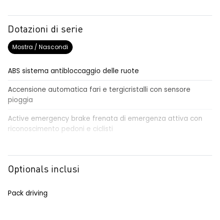
Dotazioni di serie
Mostra / Nascondi
ABS sistema antibloccaggio delle ruote
Accensione automatica fari e tergicristalli con sensore
pioggia
Active emergency brake frenata di emergenza attiva con
riconoscimento pedoni e ciclisti
Airbag frontale conducente e passeggero
Airbag laterali a tendina anteriori e posteriori
Optionals inclusi
Alzacristalli anteriori elettrici, impulsionali lato conducente
Pack driving
Alzacristalli elettrici posteriori