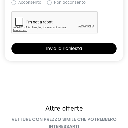
Acconsento
Non acconsento
Retrovisore interno con antiabbagliamento manuale
Retrovisori esterni non in tinta carrozzeria
Sedile conducente regolabile in altezza
Sedili con sistema isofix
Sensore angolo morto
Sensori di parcheggio anteriori e posteriori
Shark Antenna
Sistema di accesso e avviamento senza chiave
Sistema di controllo della pressione pneumatici indiretto
Sistema di rilevamento stato di vigilanza del conducente
Altre offerte
Volante in pelle TEP
VETTURE CON PREZZO SIMILE CHE POTREBBERO
INTERESSARTI
Volante regolabile in altezza e profondità