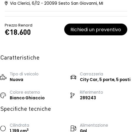
Via Clerici, 6/12 - 20099 Sesto San Giovanni, MI
Prezzo Renord
Richiedi un preventivo
€18.600
Caratteristiche
Tipo di veicolo
Carrozzeria
Nuova
City Car, 5 porte, 5 posti
Colore esterno
Riferimento
Bianco Ghiaccio
289243
Specifiche tecniche
Cilindrata
Alimentazione
3
1.199 cm
Gpl