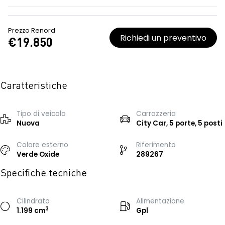
Prezzo Renord
Richiedi un preventivo
€19.850
Caratteristiche
Tipo di veicolo
Carrozzeria
Nuova
City Car, 5 porte, 5 posti
Colore esterno
Riferimento
Verde Oxide
289267
Specifiche tecniche
Cilindrata
Alimentazione
3
1.199 cm
Gpl