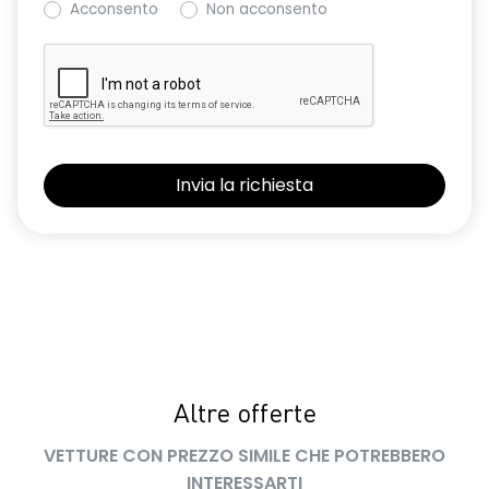
Acconsento
Non acconsento
Retrovisore interno con antiabbagliamento manuale
Retrovisori esterni non in tinta carrozzeria
Sedile conducente regolabile in altezza
Sedili con sistema isofix
Sensore angolo morto
Sensori di parcheggio anteriori e posteriori
Shark Antenna
Sistema di accesso e avviamento senza chiave
Sistema di controllo della pressione pneumatici indiretto
Sistema di rilevamento stato di vigilanza del conducente
Altre offerte
Volante in pelle TEP
VETTURE CON PREZZO SIMILE CHE POTREBBERO
INTERESSARTI
Volante regolabile in altezza e profondità