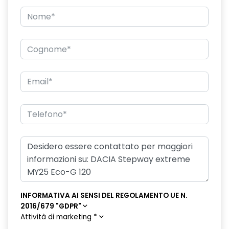
Firma luminosa pixelata con fari full LED
Freno di stazionamento elettrico
HARM04
Illuminazione del bagagliaio
Intelligent speed assistance ISA
Keyless Entry
Kit riparazione pneumatici
Lane departure warning avviso superamento linea con Lane
Keep Assist
Luci diurne a LED con firma luminosa
INFORMATIVA AI SENSI DEL REGOLAMENTO UE N.
Lunotto termico
2016/679 "GDPR"
Attività di marketing
*
Panchetta ribaltabile frazionabile 1/3-2/3