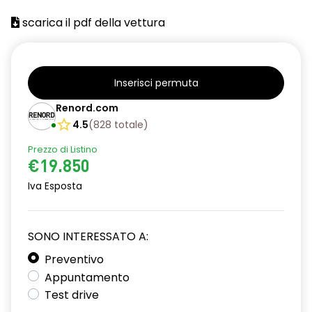
Barre tetto modulari nere
scarica il pdf della vettura
Bracciolo anteriore con vano portaoggetti
Cerchi da 16''
Chiusura elettrica delle porte
Inserisci permuta
Renord.com
Climatizzatore automatico
4.5
(
828
totale
)
Cruise Control
Prezzo di Listino
Design cerchi in lega TAMIA neri con coprimozzo in rame
€19.850
Iva Esposta
Distance warning avviso distanza di sicurezza
Driver display 7''
SONO INTERESSATO A:
Eco Mode
Preventivo
Emergency call soggetto alla disponibilità di rete
Appuntamento
compatibile 2G/3G o 4G/5G in base al veicolo
Test drive
Fari fendinebbia