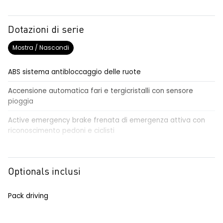
Dotazioni di serie
Mostra / Nascondi
ABS sistema antibloccaggio delle ruote
Accensione automatica fari e tergicristalli con sensore
pioggia
Active emergency brake frenata di emergenza attiva con
riconoscimento pedoni e ciclisti
Airbag frontale conducente e passeggero
Airbag laterali a tendina anteriori e posteriori
Optionals inclusi
Alzacristalli anteriori elettrici, impulsionali lato conducente
Pack driving
Alzacristalli elettrici posteriori