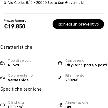
Via Clerici, 6/12 - 20099 Sesto San Giovanni, MI
Prezzo Renord
Richiedi un preventivo
€19.850
Caratteristiche
Tipo di veicolo
Carrozzeria
Nuova
City Car, 5 porte, 5 posti
Colore esterno
Riferimento
Verde Oxide
289266
Specifiche tecniche
Cilindrata
Alimentazione
3
1.199 cm
Gpl