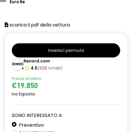
Euro 6e
scarica il pdf della vettura
Inserisci permuta
Renord.com
4.5
(
828
totale
)
Prezzo di Listino
€19.850
Iva Esposta
SONO INTERESSATO A:
Preventivo