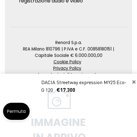
registrazione audio e video
Renord S.p.a.
REA Milano 810796 | P.IVA e C.F. 00858180151 |
Capitale Sociale € 6.000.000,00
Cookie Policy
Privacy Policy
Impostazioni di tracciamento
×
DACIA Streetway expression MY25 Eco-
Credits
G 120
€17.300
Agenzia SEO
Permuta