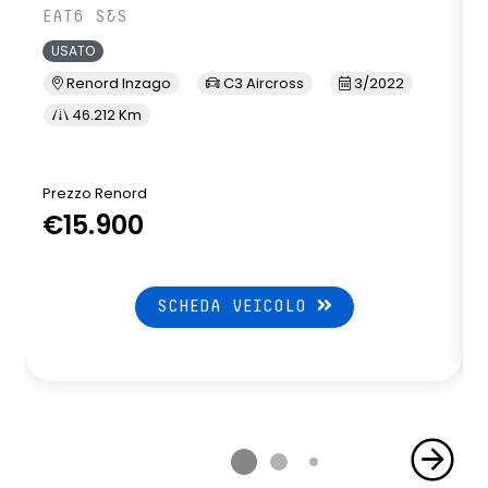
EAT6 S&S
USATO
Renord Inzago
C3 Aircross
3/2022
46.212 Km
Prezzo Renord
€15.900
SCHEDA VEICOLO