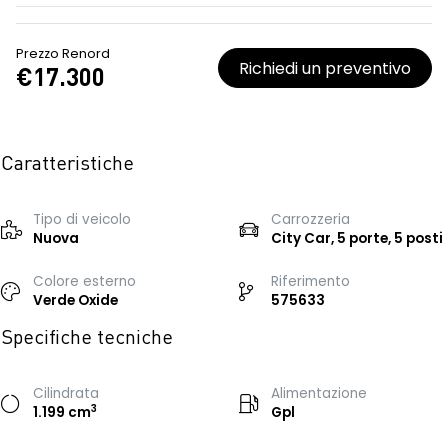
Prezzo Renord
Richiedi un preventivo
€17.300
Caratteristiche
Tipo di veicolo
Carrozzeria
Nuova
City Car, 5 porte, 5 posti
Colore esterno
Riferimento
Verde Oxide
575633
Specifiche tecniche
Cilindrata
Alimentazione
3
1.199 cm
Gpl