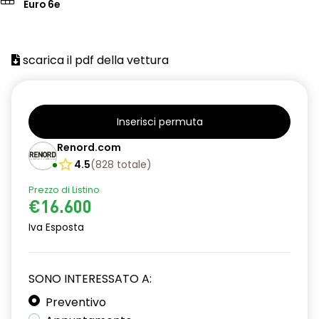
Euro 6e
scarica il pdf della vettura
Inserisci permuta
Renord.com
4.5
(
828
totale
)
Prezzo di Listino
€16.600
Iva Esposta
SONO INTERESSATO A:
Preventivo