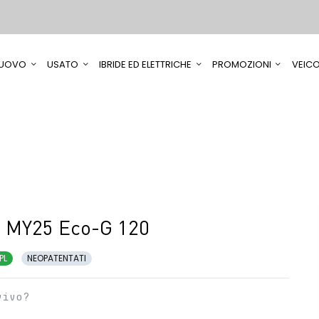
UOVO
USATO
IBRIDE ED ELETTRICHE
PROMOZIONI
VEICO
n MY25 Eco-G 120
PL
NEOPATENTATI
vivo?