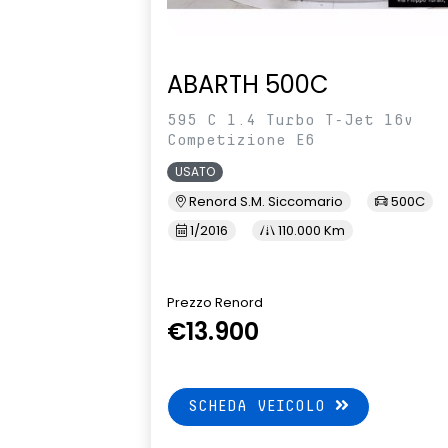
ABARTH 500C
595 C 1.4 Turbo T-Jet 16v
Competizione E6
USATO
Renord S.M. Siccomario
500C
1/2016
110.000 Km
Prezzo Renord
€13.900
SCHEDA VEICOLO