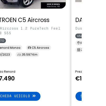
TROEN C5 Aircross
DACIA Dus
Aircross 1.2 PureTech Feel
Duster 1.0 tc
8 S&S
USATO
ATO
Renord S.M. Sic
enord Monza
C5 Aircross
2/2022
3
0/2023
35.597 Km
zo Renord
Prezzo Renord
7.490
€13.900
SCHEDA VEICOLO
SCHEDA VEI