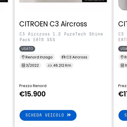
CITROEN C3 Aircross
CI
C3 Aircross 1.2 PureTech Shine
C5 
Pack EAT6 S&S
EAT
USATO
US
Renord Inzago
C3 Aircross
R
3/2022
46.212 Km
1
Prezzo Renord
Prez
€15.900
€1
SCHEDA VEICOLO