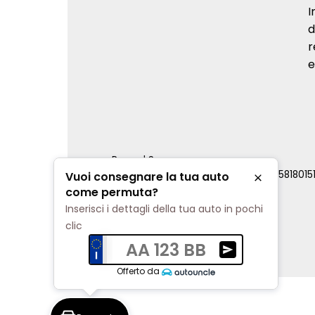
I
d
r
e
Renord S.p.a.
REA Milano 810796 | P.IVA e C.F. 0085818015
Vuoi consegnare la tua auto
Chiudi
Cookie Policy
come permuta?
Privacy Policy
Inserisci i dettagli della tua auto in pochi
Impostazioni di tracciamento
clic
AA 123 BB
Ricevi una valuta
Offerto da