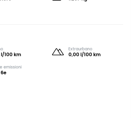
no
Extraurbano
 l/100 km
0,00 l/100 km
e emissioni
 6e