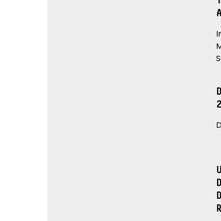
I
M
S
D