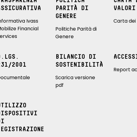
TRASPARENZA
POLITICA
CARTA 
ASSICURATIVA
PARITÀ DI
VALORI
GENERE
nformativa Ivass
Carta dei 
obilize Financial
Politiche Parità di
ervices
Genere
D.LGS.
BILANCIO DI
ACCESS
231/2001
SOSTENIBILITÀ
Report ac
ocumentale
Scarica versione
pdf
UTILIZZO
DISPOSITIVI
DI
REGISTRAZIONE