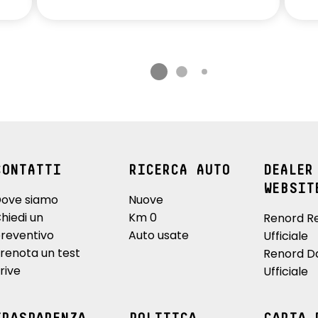
CONTATTI
RICERCA AUTO
DEALER
WEBSIT
ove siamo
Nuove
hiedi un
Km 0
Renord R
reventivo
Auto usate
Ufficiale
renota un test
Renord D
rive
Ufficiale