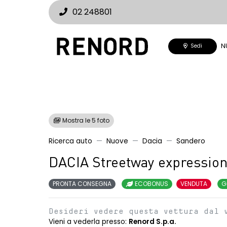
02 248801
N
Sedi
Mostra le 5 foto
Ricerca auto
Nuove
Dacia
Sandero
DACIA Streetway expressio
PRONTA CONSEGNA
ECOBONUS
VENDUTA
G
Desideri vedere questa vettura dal 
Vieni a vederla presso:
Renord S.p.a.