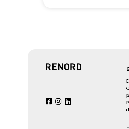
D
C
p
P
d