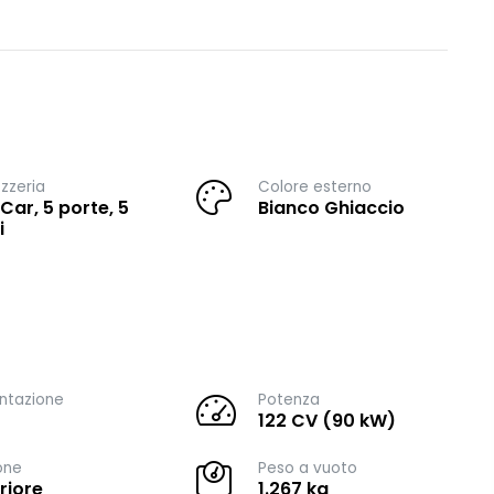
zzeria
Colore esterno
 Car, 5 porte, 5
Bianco Ghiaccio
i
ntazione
Potenza
122 CV (90 kW)
one
Peso a vuoto
riore
1.267 kg