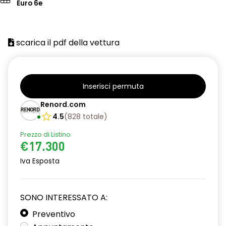
Euro 6e
scarica il pdf della vettura
Inserisci permuta
Renord.com
4.5
(
828
totale
)
Prezzo di Listino
€17.300
Iva Esposta
SONO INTERESSATO A:
Preventivo