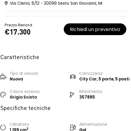
Via Clerici, 6/12 - 20099 Sesto San Giovanni, MI
Prezzo Renord
Richiedi un preventivo
€17.300
Caratteristiche
Tipo di veicolo
Carrozzeria
Nuova
City Car, 5 porte, 5 posti
Colore esterno
Riferimento
Grigio Scisto
357885
Specifiche tecniche
Cilindrata
Alimentazione
3
1.199 cm
Gpl